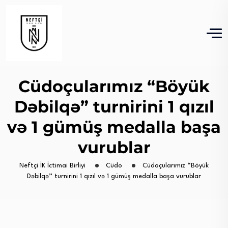
Cüdoçularımız “Böyük
Dəbilqə” turnirini 1 qızıl
və 1 gümüş medalla başa
vurublar
Neftçi İK İctimai Birliyi
Cüdo
Cüdoçularımız “Böyük
Dəbilqə” turnirini 1 qızıl və 1 gümüş medalla başa vurublar