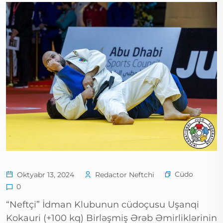
Cüdo
Oktyabr 13, 2024
Redactor Neftchi
0
“Neftçi” İdman Klubunun cüdoçusu Uşanqi
Kokauri (+100 kq) Birləşmiş Ərəb Əmirliklərinin