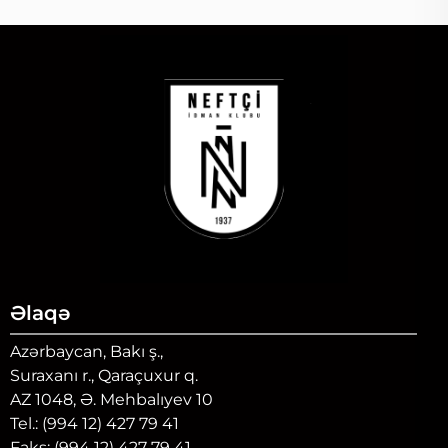
Əlaqə
Azərbaycan, Bakı ş.,
Suraxanı r., Qaraçuxur q.
AZ 1048, Ə. Mehbalıyev 10
Tel.: (994 12) 427 79 41
Faks: (994 12) 427 79 41