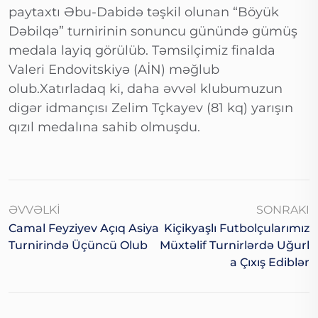
paytaxtı Əbu-Dabidə təşkil olunan “Böyük
Dəbilqə” turnirinin sonuncu günündə gümüş
medala layiq görülüb. Təmsilçimiz finalda
Valeri Endovitskiyə (AİN) məğlub
olub.Xatırladaq ki, daha əvvəl klubumuzun
digər idmançısı Zelim Tçkayev (81 kq) yarışın
qızıl medalına sahib olmuşdu.
ƏVVƏLKI
SONRAKI
Camal Feyziyev Açıq Asiya
Kiçikyaşlı Futbolçularımız
Turnirində Üçüncü Olub
Müxtəlif Turnirlərdə Uğurl
A Çıxış Ediblər