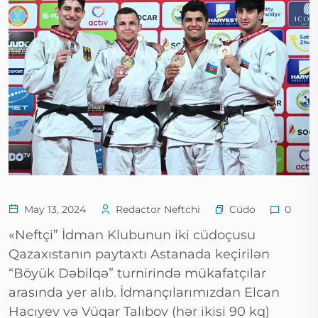
Cüdo
May 13, 2024
Redactor Neftchi
0
«Neftçi” İdman Klubunun iki cüdoçusu
Qazaxıstanın paytaxtı Astanada keçirilən
“Böyük Dəbilqə” turnirində mükafatçılar
arasında yer alıb. İdmançılarımızdan Elcan
Hacıyev və Vüqar Talıbov (hər ikisi 90 kq)