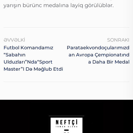
yarışın bürünc medalına layiq görülüblər.
ƏVVƏLKI
SONRAKI
Futbol Komandamız
Parataekvondoçularımızd
“Sabahın
An Avropa Çempionatınd
Ulduzları”nda“Sport
A Daha Bir Medal
Master”i Də Məğlub Etdi