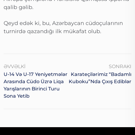
qalib gəlib.
Qeyd edək ki, bu, Azərbaycan cüdoçularının
turnirdə qazandığı ilk mükafat olub.
ƏVVƏLKI
SONRAKI
U-14 Və U-17 Yeniyetmələr
Karateçilərimiz “Badamlı
Arasında Cüdo Üzrə Liqa
Kuboku”nda Çıxış Ediblər
Yarışlarının Birinci Turu
Sona Yetib