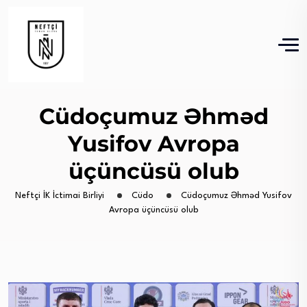
Cüdoçumuz Əhməd
Yusifov Avropa
üçüncüsü olub
Neftçi İK İctimai Birliyi
Cüdo
Cüdoçumuz Əhməd Yusifov
Avropa üçüncüsü olub