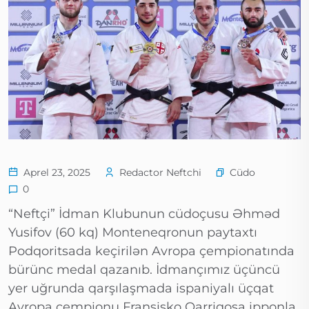
Cüdo
Aprel 23, 2025
Redactor Neftchi
0
“Neftçi” İdman Klubunun cüdoçusu Əhməd
Yusifov (60 kq) Monteneqronun paytaxtı
Podqoritsada keçirilən Avropa çempionatında
bürünc medal qazanıb. İdmançımız üçüncü
yer uğrunda qarşılaşmada ispaniyalı üçqat
Avropa çempionu Fransisko Qarriqosa ipponla