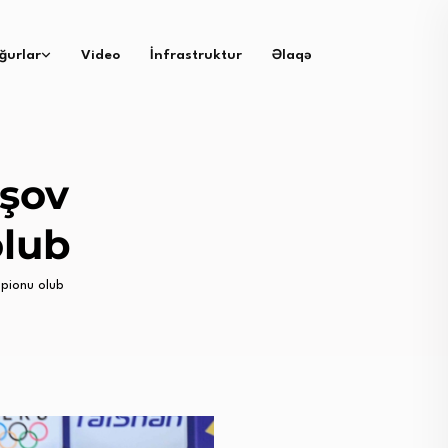
ğurlar
Video
İnfrastruktur
Əlaqə
şov
olub
pionu olub