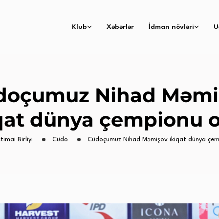
Klub
Xəbərlər
İdman növləri
U
doçumuz Nihad Məmi
qat dünya çempionu 
timai Birliyi
Cüdo
Cüdoçumuz Nihad Məmişov ikiqat dünya çem