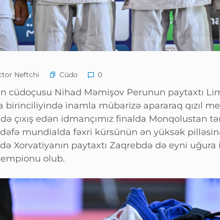
Cüdo
tor Neftchi
0
un cüdoçusu Nihad Məmişov Perunun paytaxtı Li
a birinciliyində inamla mübarizə apararaq qızıl med
də çıxış edən idmançımız finalda Monqolustan təm
nci dəfə mundialda fəxri kürsünün ən yüksək pilləsin
ldə Xorvatiyanın paytaxtı Zaqrebdə də eyni uğura
çempionu olub.