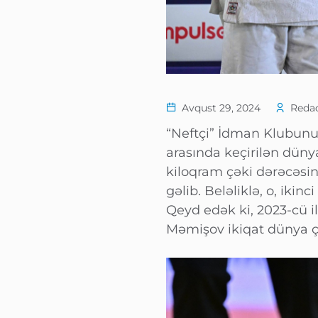
Avqust 29, 2024
Redac
“Neftçi” İdman Klubun
arasında keçirilən düny
kiloqram çəki dərəcəsin
gəlib. Beləliklə, o, iki
Qeyd edək ki, 2023-cü i
Məmişov ikiqat dünya 