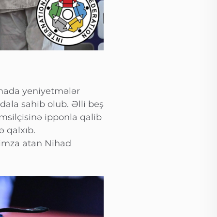
mada yeniyetmələr
ala sahib olub. Əlli beş
silçisinə ipponla qalib
ə qalxıb.
 imza atan Nihad