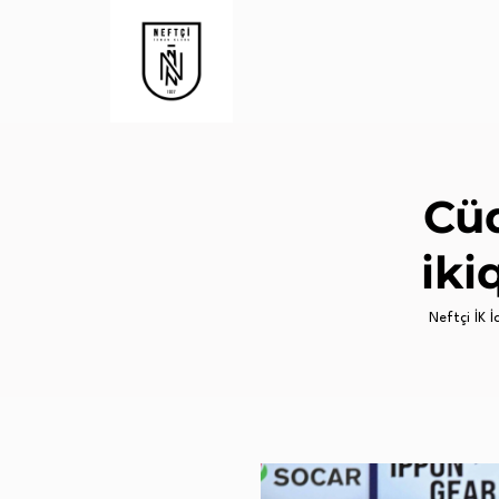
Cü
iki
Neftçi İK İc