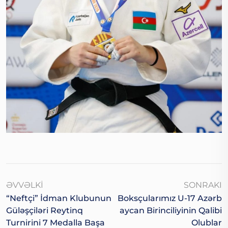
ƏVVƏLKI
SONRAKI
“Neftçi” İdman Klubunun
Boksçularımız U-17 Azərb
Güləşçiləri Reytinq
Aycan Birinciliyinin Qalibi
Turnirini 7 Medalla Başa
Olublar