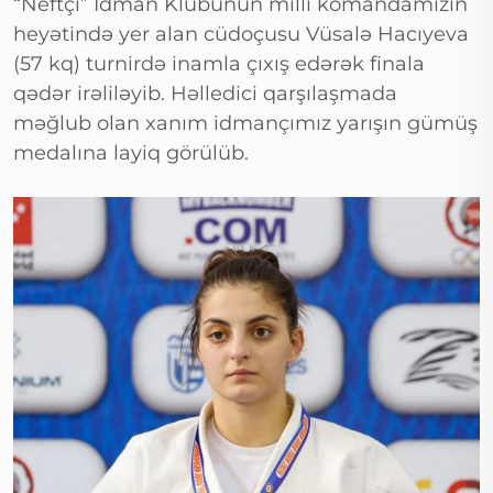
“Neftçi” İdman Klubunun milli komandamızın
heyətində yer alan cüdoçusu Vüsalə Hacıyeva
(57 kq) turnirdə inamla çıxış edərək finala
qədər irəliləyib. Həlledici qarşılaşmada
məğlub olan xanım idmançımız yarışın gümüş
medalına layiq görülüb.