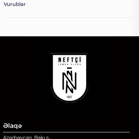
Vurublar
Əlaqə
Azərbaycan, Bakı ş.,