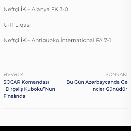
Neftçi İK – Alanya FK 3-0
U-11 Liqası
Neftçi İK – Antiguoko İnternational FA 7-1
ƏVVƏLKI
SONRAKI
SOCAR Komandası
Bu Gün Azərbaycanda Gə
“Dirçəliş Kuboku”nun
Nclər Günüdür
Finalında