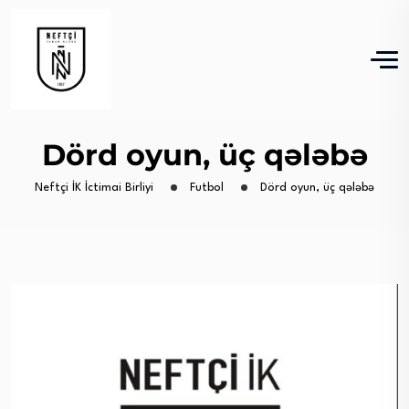
Dörd oyun, üç qələbə
Neftçi İK İctimai Birliyi
Futbol
Dörd oyun, üç qələbə