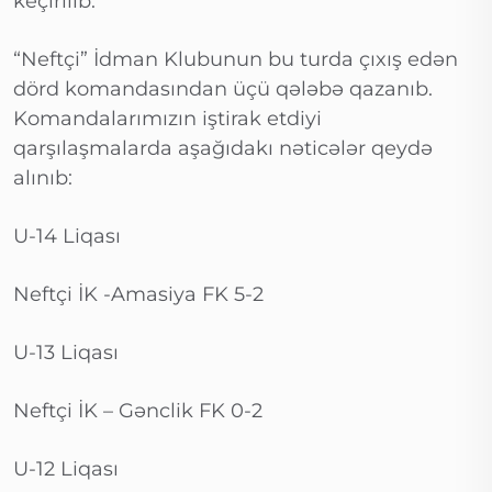
keçirilib.
“Neftçi” İdman Klubunun bu turda çıxış edən
dörd komandasından üçü qələbə qazanıb.
Komandalarımızın iştirak etdiyi
qarşılaşmalarda aşağıdakı nəticələr qeydə
alınıb:
U-14 Liqası
Neftçi İK -Amasiya FK 5-2
U-13 Liqası
Neftçi İK – Gənclik FK 0-2
U-12 Liqası