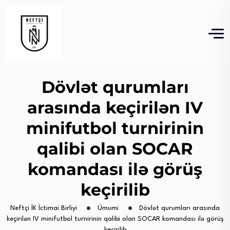
Dövlət qurumları
arasında keçirilən IV
minifutbol turnirinin
qalibi olan SOCAR
komandası ilə görüş
keçirilib
Neftçi İK İctimai Birliyi
Ümumi
Dövlət qurumları arasında
keçirilən IV minifutbol turnirinin qalibi olan SOCAR komandası ilə görüş
keçirilib