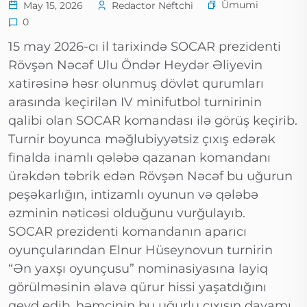
Ümumi
May 15, 2026
Redactor Neftchi
0
15 may 2026-cı il tarixində SOCAR prezidenti
Rövşən Nəcəf Ulu Öndər Heydər Əliyevin
xatirəsinə həsr olunmuş dövlət qurumları
arasında keçirilən IV minifutbol turnirinin
qalibi olan SOCAR komandası ilə görüş keçirib.
Turnir boyunca məğlubiyyətsiz çıxış edərək
finalda inamlı qələbə qazanan komandanı
ürəkdən təbrik edən Rövşən Nəcəf bu uğurun
peşəkarlığın, intizamlı oyunun və qələbə
əzminin nəticəsi olduğunu vurğulayıb.
SOCAR prezidenti komandanın aparıcı
oyunçularından Elnur Hüseynovun turnirin
“Ən yaxşı oyunçusu” nominasiyasına layiq
görülməsinin əlavə qürur hissi yaşatdığını
qeyd edib, həmçinin bu uğurlu çıxışın davamı