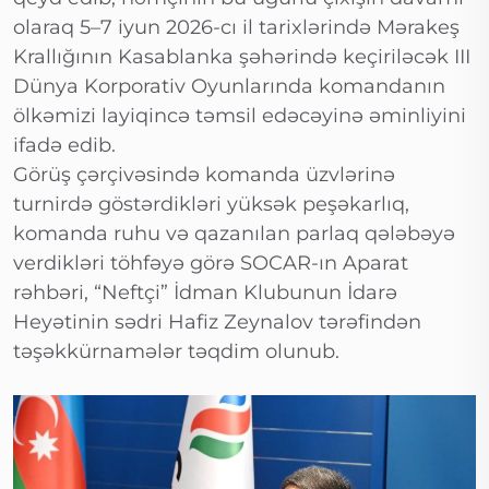
olaraq 5–7 iyun 2026-cı il tarixlərində Mərakeş
Krallığının Kasablanka şəhərində keçiriləcək III
Dünya Korporativ Oyunlarında komandanın
ölkəmizi layiqincə təmsil edəcəyinə əminliyini
ifadə edib.
Görüş çərçivəsində komanda üzvlərinə
turnirdə göstərdikləri yüksək peşəkarlıq,
komanda ruhu və qazanılan parlaq qələbəyə
verdikləri töhfəyə görə SOCAR-ın Aparat
rəhbəri, “Neftçi” İdman Klubunun İdarə
Heyətinin sədri Hafiz Zeynalov tərəfindən
təşəkkürnamələr təqdim olunub.