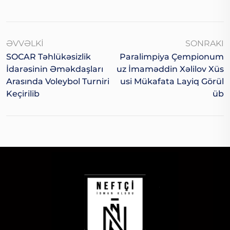
ƏVVƏLKI
SONRAKI
SOCAR Təhlükəsizlik
Paralimpiya Çempionum
İdarəsinin Əməkdaşları
Uz İmaməddin Xəlilov Xüs
Arasında Voleybol Turniri
Usi Mükafata Layiq Görül
Keçirilib
Üb