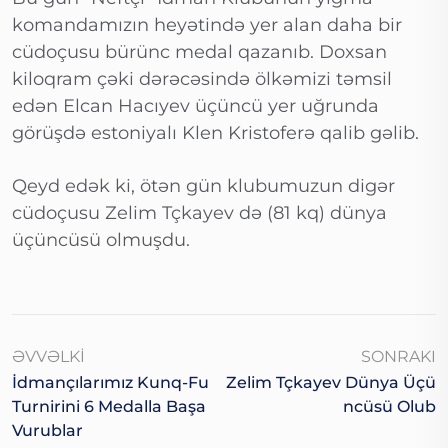
komandamızın heyətində yer alan daha bir
cüdoçusu bürünc medal qazanıb. Doxsan
kiloqram çəki dərəcəsində ölkəmizi təmsil
edən Elcan Hacıyev üçüncü yer uğrunda
görüşdə estoniyalı Klen Kristoferə qalib gəlib.
Qeyd edək ki, ötən gün klubumuzun digər
cüdoçusu Zelim Tçkayev də (81 kq) dünya
üçüncüsü olmuşdu.
ƏVVƏLKI
SONRAKI
İdmançılarımız Kunq-Fu
Zelim Tçkayev Dünya Üçü
Turnirini 6 Medalla Başa
Ncüsü Olub
Vurublar