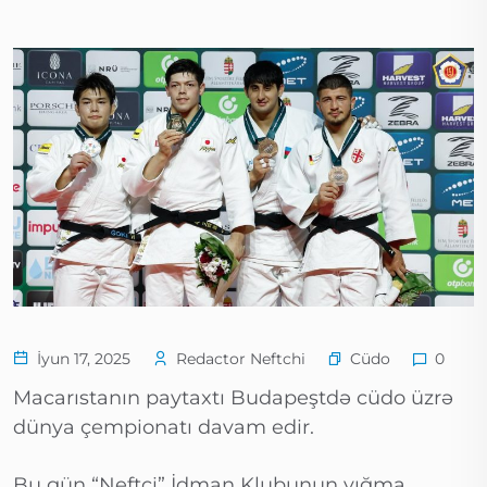
Cüdo
İyun 17, 2025
Redactor Neftchi
0
Macarıstanın paytaxtı Budapeştdə cüdo üzrə
dünya çempionatı davam edir.
Bu gün “Neftçi” İdman Klubunun yığma