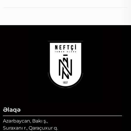
Əlaqə
Azərbaycan, Bakı ş.,
Suraxanı r., Qaraçuxur q.