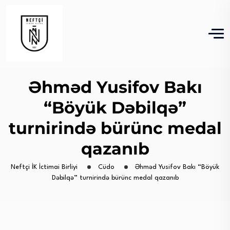
Əhməd Yusifov Bakı
“Böyük Dəbilqə”
turnirində bürünc medal
qazanıb
Neftçi İK İctimai Birliyi
Cüdo
Əhməd Yusifov Bakı “Böyük
Dəbilqə” turnirində bürünc medal qazanıb