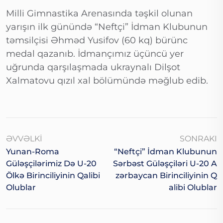
Milli Gimnastika Arenasında təşkil olunan
yarışın ilk günündə “Neftçi” İdman Klubunun
təmsilçisi Əhməd Yusifov (60 kq) bürünc
medal qazanıb. İdmançımız üçüncü yer
uğrunda qarşılaşmada ukraynalı Dilşot
Xalmatovu qızıl xal bölümündə məğlub edib.
ƏVVƏLKI
SONRAKI
Yunan-Roma
“Neftçi” İdman Klubunun
Güləşçilərimiz Də U-20
Sərbəst Güləşçiləri U-20 A
Ölkə Birinciliyinin Qalibi
Zərbaycan Birinciliyinin Q
Olublar
Alibi Olublar