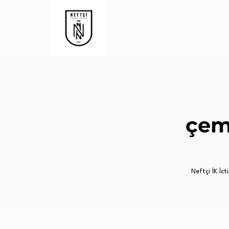
çem
Neftçi İK İcti