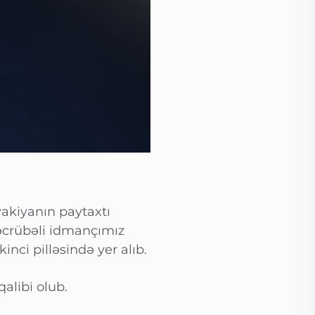
vakiyanın paytaxtı
əcrübəli idmançımız
nci pilləsində yer alıb.
alibi olub.