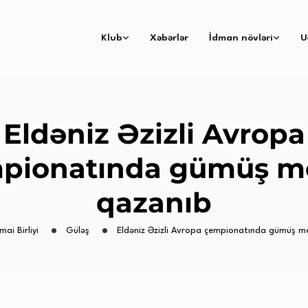
Klub
Xəbərlər
İdman növləri
U
Eldəniz Əzizli Avropa
pionatında gümüş m
qazanıb
mai Birliyi
Güləş
Eldəniz Əzizli Avropa çempionatında gümüş m