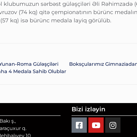
əl klubumuzun sərbəst güləşçiləri Əli Rəhimzadə 
vruzov (74 kq) qitə çempionatının bürünc medalın
 (57 kq) isə bürünc medala layiq görülüb.
Yunan-Roma Güləşçiləri
Boksçularımız Gimnaziadanı
ha 4 Medala Sahib Olublar
Bizi izləyin
akı ş.,
Qaraçuxur q.
Mehbalıyev 10