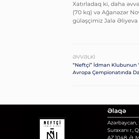
Xatırladaq ki, daha əvv
(70 kq) və Ağanəzər No
güləşçimiz Jalə Əliyeva
ƏVVƏLKI
“Neftçi” İdman Klubunun 
Avropa Çempionatında Da
Əlaqə
Azərbaycan, B
Suraxanı r., 
AZ 1048, Ə. 