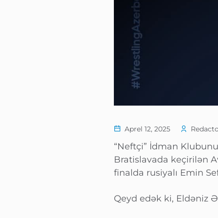
Aprel 12, 2025
Redacto
“Neftçi” İdman Klubunun
Bratislavada keçirilən
finalda rusiyalı Emin S
Qeyd edək ki, Eldəniz Əz