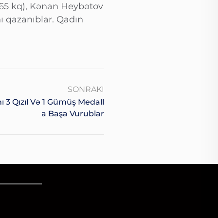
(65 kq), Kənan Heybətov
ı qazanıblar. Qadın
SONRAKI
 3 Qızıl Və 1 Gümüş Medall
A Başa Vurublar