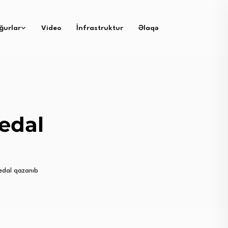
ğurlar
Video
İnfrastruktur
Əlaqə
edal
edal qazanıb