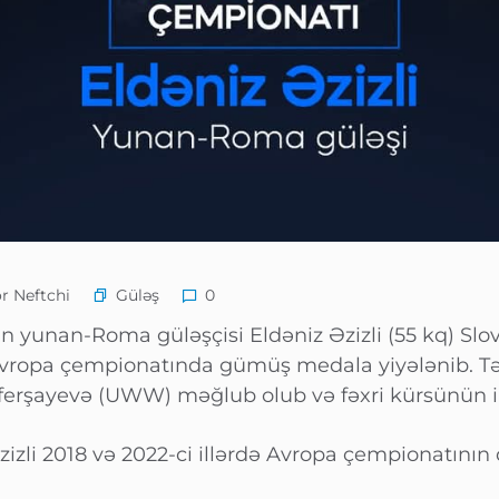
Güləş
r Neftchi
0
 yunan-Roma güləşçisi Eldəniz Əzizli (55 kq) Slo
 Avropa çempionatında gümüş medala yiyələnib. T
eferşayevə (UWW) məğlub olub və fəxri kürsünün iki
izli 2018 və 2022-ci illərdə Avropa çempionatının q