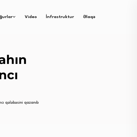
ğurlar
Video
İnfrastruktur
Əlaqə
ahın
ıncı
cı qələbəsini qazanıb