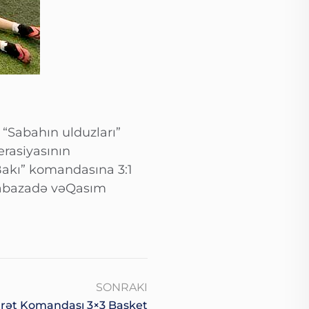
 “Sabahın ulduzları”
erasiyasının
z Bakı” komandasına 3:1
 Babazadə vəQasım
SONRAKI
rət Komandası 3×3 Basket