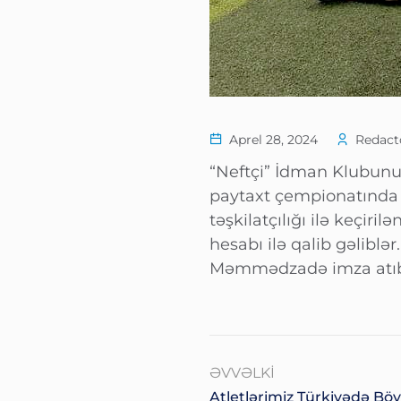
Aprel 28, 2024
Redacto
“Neftçi” İdman Klubunun
paytaxt çempionatında a
təşkilatçılığı ilə keçiri
hesabı ilə qalib gəlibl
Məmmədzadə imza atıb
ƏVVƏLKI
Atletlərimiz Türkiyədə Bö