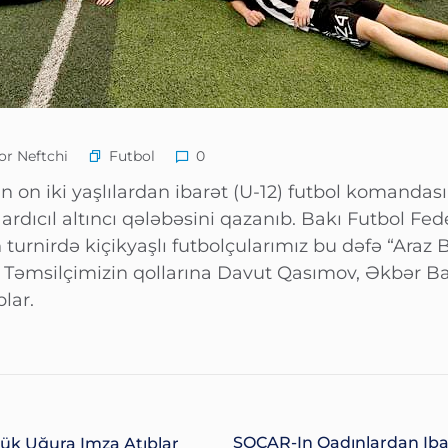
Futbol
r Neftchi
0
 on iki yaşlılardan ibarət (U-12) futbol komandası
rdıcıl altıncı qələbəsini qazanıb. Bakı Futbol Fed
lən turnirdə kiçikyaşlı futbolçularımız bu dəfə “Ara
ər. Təmsilçimizin qollarına Davut Qasımov, Əkbər
lar.
SOCAR-In Qadınlardan Iba
yük Uğura Imza Atıblar