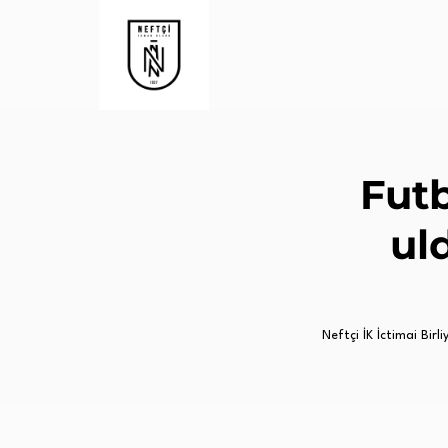
Fut
uld
Neftçi İK İctimai Birliy