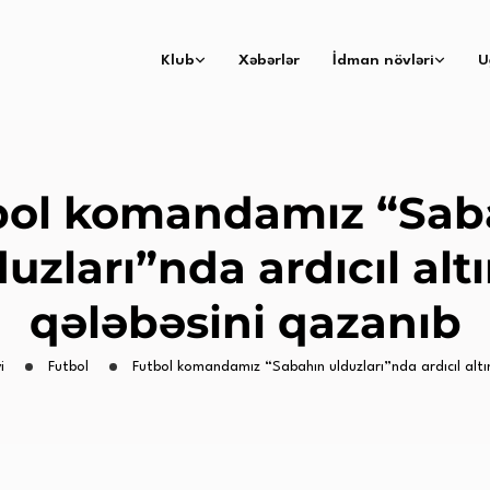
Klub
Xəbərlər
İdman növləri
U
bol komandamız “Sab
uzları”nda ardıcıl alt
qələbəsini qazanıb
i
Futbol
Futbol komandamız “Sabahın ulduzları”nda ardıcıl altın