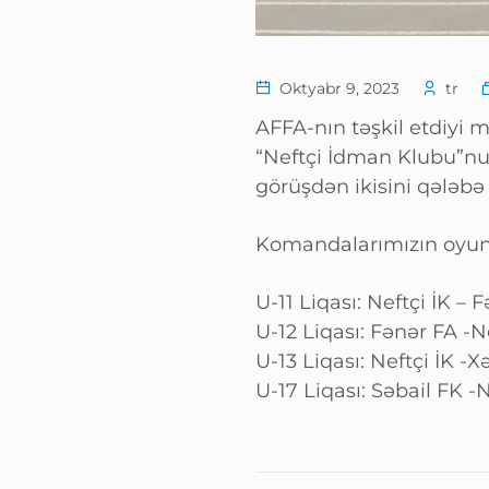
Oktyabr 9, 2023
tr
AFFA-nın təşkil etdiyi mü
“Neftçi İdman Klubu”nun 
görüşdən ikisini qələbə 
Komandalarımızın oyunla
U-11 Liqası: Neftçi İK – 
U-12 Liqası: Fənər FA -Ne
U-13 Liqası: Neftçi İK -X
U-17 Liqası: Səbail FK -N