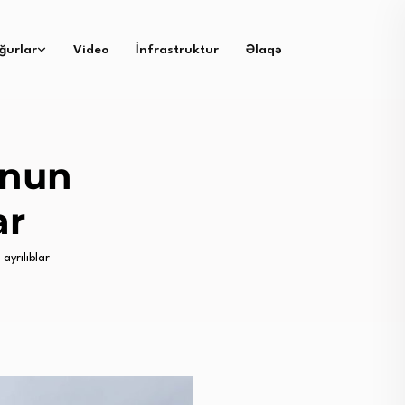
ğurlar
Video
İnfrastruktur
Əlaqə
unun
ar
ayrılıblar