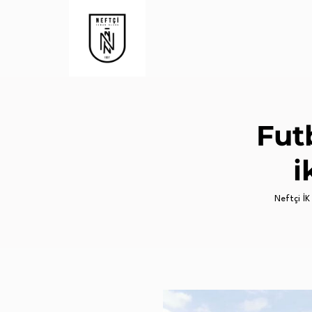
Fut
i
Neftçi İK 