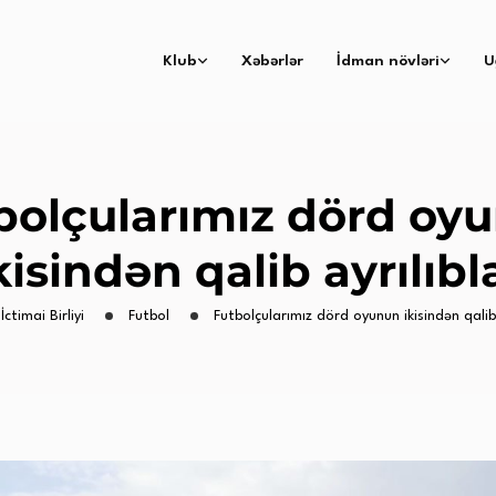
Klub
Xəbərlər
İdman növləri
U
bolçularımız dörd oy
kisindən qalib ayrılıbl
İctimai Birliyi
Futbol
Futbolçularımız dörd oyunun ikisindən qalib 