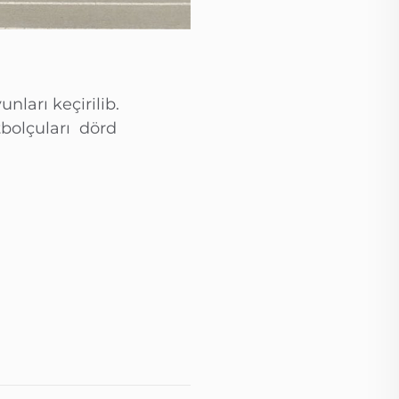
nları keçirilib.
tbolçuları dörd