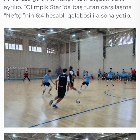
ayrılıb. “Olimpik Star”da baş tutan qarşılaşma
“Neftçi”nin 6:4 hesablı qələbəsi ilə sona yetib.