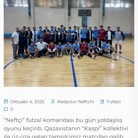
Futbol
Oktyabr 4, 2025
Redactor Neftchi
0
“Neftçi” futzal komandası bu gün yoldaşlıq
oyunu keçirib. Qazaxıstanın “Kaspi” kollektivi
ilə üz-üzə gələn təmsilçimiz matçdan qalib