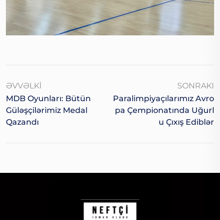
ƏVVƏLKI
SONRAKI
MDB Oyunları: Bütün
Paralimpiyaçılarımız Avro
Güləşçilərimiz Medal
Pa Çempionatında Uğurl
Qazandı
U Çıxış Ediblər