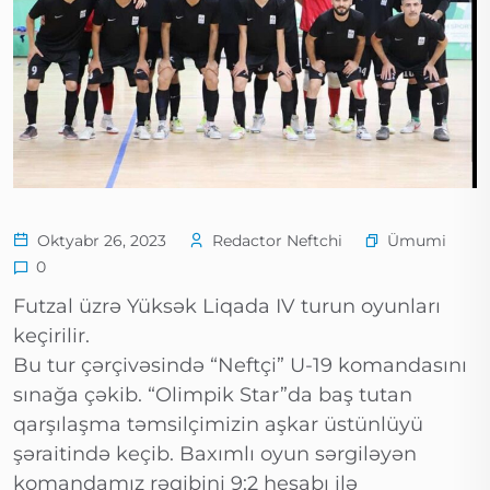
Ümumi
Oktyabr 26, 2023
Redactor Neftchi
0
Futzal üzrə Yüksək Liqada IV turun oyunları
keçirilir.
Bu tur çərçivəsində “Neftçi” U-19 komandasını
sınağa çəkib. “Olimpik Star”da baş tutan
qarşılaşma təmsilçimizin aşkar üstünlüyü
şəraitində keçib. Baxımlı oyun sərgiləyən
komandamız rəqibini 9:2 hesabı ilə