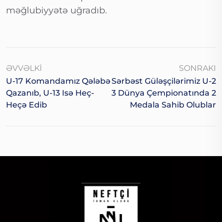
məğlubiyyətə uğradıb.
ƏVVƏLKI
SONRAKI
U-17 Komandamız Qələbə
Sərbəst Güləşçilərimiz U-2
Qazanıb, U-13 Isə Heç-
3 Dünya Çempionatında 2
Heçə Edib
Medala Sahib Olublar