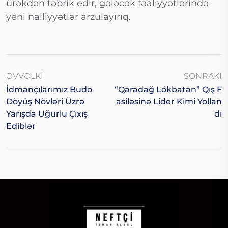
ürəkdən təbrik edir, gələcək fəaliyyətlərində
yeni nailiyyətlər arzulayırıq.
ƏVVƏLKI
SONRAKI
İdmançılarımız Budo
“Qaradağ Lökbatan” Qış F
Döyüş Növləri Üzrə
Asiləsinə Lider Kimi Yollan
Yarışda Uğurlu Çıxış
Dı
Ediblər