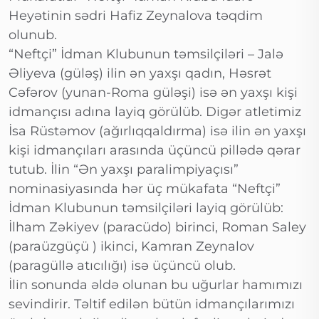
Heyətinin sədri Hafiz Zeynalova təqdim
olunub.
“Neftçi” İdman Klubunun təmsilçiləri – Jalə
Əliyeva (güləş) ilin ən yaxşı qadın, Həsrət
Cəfərov (yunan-Roma güləşi) isə ən yaxşı kişi
idmançısı adına layiq görülüb. Digər atletimiz
İsa Rüstəmov (ağırlıqqaldırma) isə ilin ən yaxşı
kişi idmançıları arasında üçüncü pillədə qərar
tutub. İlin “Ən yaxşı paralimpiyaçısı”
nominasiyasında hər üç mükafata “Neftçi”
İdman Klubunun təmsilçiləri layiq görülüb:
İlham Zəkiyev (paracüdo) birinci, Roman Saley
(paraüzgüçü ) ikinci, Kamran Zeynalov
(paragüllə atıcılığı) isə üçüncü olub.
İlin sonunda əldə olunan bu uğurlar hamımızı
sevindirir. Təltif edilən bütün idmançılarımızı