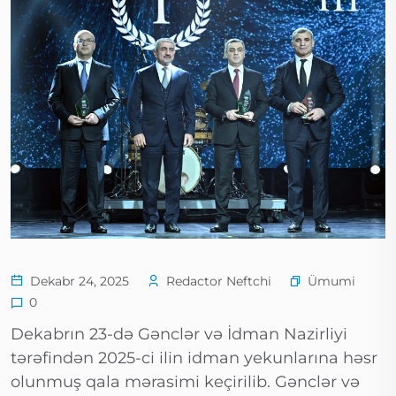
Ümumi
Dekabr 24, 2025
Redactor Neftchi
0
Dekabrın 23-də Gənclər və İdman Nazirliyi
tərəfindən 2025-ci ilin idman yekunlarına həsr
olunmuş qala mərasimi keçirilib. Gənclər və