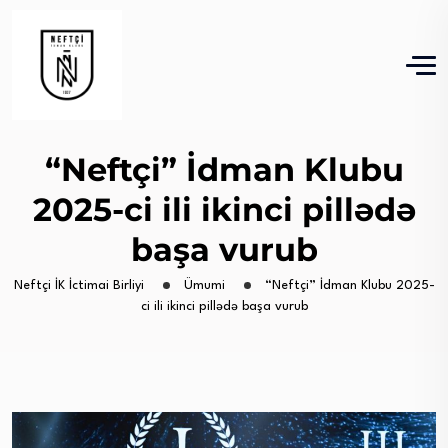
“Neftçi” İdman Klubu
2025-ci ili ikinci pillədə
başa vurub
Neftçi İK İctimai Birliyi
Ümumi
“Neftçi” İdman Klubu 2025-
ci ili ikinci pillədə başa vurub