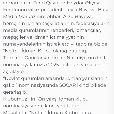
idman naziri Fərid Qayıbov, Heydər Əliyev
Fondunun vitse-prezidenti Leyla Əliyeva, Bakı
Media Mərkəzinin rəhbəri Arzu Əliyeva,
həmçinin idman təşkilatlarının, federasiyaların,
media qurumlarının rəhbərləri, idmançılar,
məşqçilər və idman ictimaiyyətinin
nümayəndələrinin iştirak etdiyi tədbirə biz də
“Neftçi” İdman Klubu olaraq qatıldıq.
Tədbirdə Gənclər və İdman Nazirliyi müxtəlif
nominasiyalar üzrə 2025-ci ilin ən yaxşılarını
açıqlayıb.
“Dövlət qurumları arasında idman yarışlarının
qalibi” nominasiyasında SOCAR ikinci pillədə
qərarlaşıb.
Klubumuz ilin “Ən yaxşı idman klubu”
nominasiyasında ikinci yeri tutub.
Mükafatlar “Neftçi” İdman Klubu İdarə