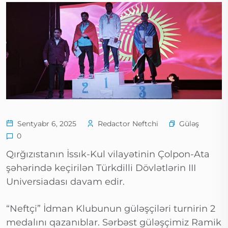
Güləş
Sentyabr 6, 2025
Redactor Neftchi
0
Qırğızıstanın İssık-Kul vilayətinin Çolpon-Ata
şəhərində keçirilən Türkdilli Dövlətlərin III
Universiadası davam edir.
“Neftçi” İdman Klubunun güləşçiləri turnirin 2
medalını qazanıblar. Sərbəst güləşçimiz Ramik