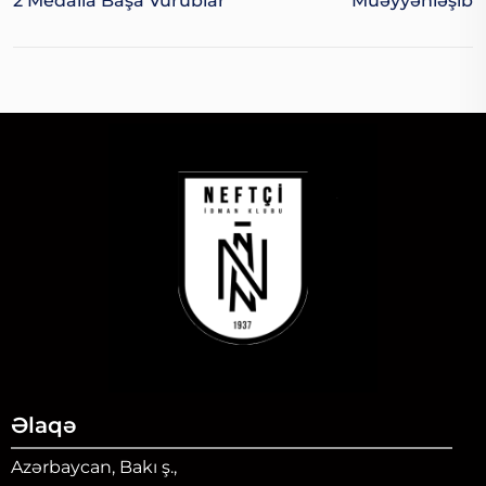
2 Medalla Başa Vurublar
Müəyyənləşib
Əlaqə
Azərbaycan, Bakı ş.,