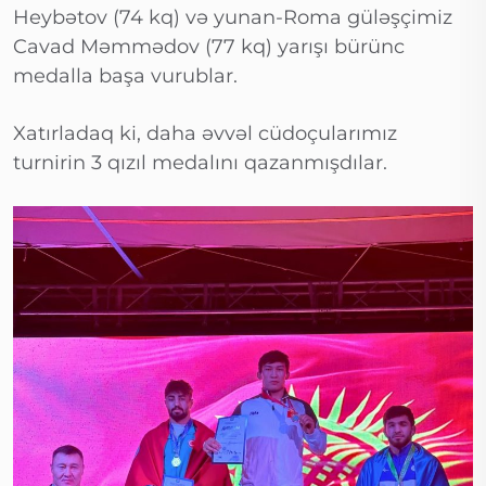
Heybətov (74 kq) və yunan-Roma güləşçimiz
Cavad Məmmədov (77 kq) yarışı bürünc
medalla başa vurublar.
Xatırladaq ki, daha əvvəl cüdoçularımız
turnirin 3 qızıl medalını qazanmışdılar.