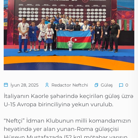
Güləş
İyun 28, 2025
Redactor Neftchi
0
İtaliyanın Kaorle şəhərində keçirilən güləş üzrə
U-15 Avropa birinciliyinə yekun vurulub.
“Neftçi” İdman Klubunun milli komandamızın
heyətində yer alan yunan-Roma güləşçisi
Hüseyn Mustafazadə (52 kq) mötəbər yarışın