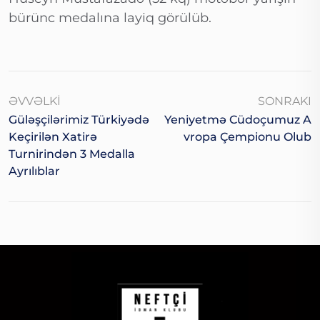
bürünc medalına layiq görülüb.
ƏVVƏLKI
SONRAKI
Güləşçilərimiz Türkiyədə
Yeniyetmə Cüdoçumuz A
Keçirilən Xatirə
Vropa Çempionu Olub
Turnirindən 3 Medalla
Ayrılıblar