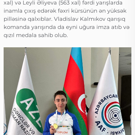
xal) və Leyli Əliyeva (563 xal) fərdi yarışlarda
inamla çıxış edərək fəxri kürsünün ən yüksək
pilləsinə qalxıblar. Vladislav Kalmıkov qarışıq
komanda yarışında da eyni uğura imza atıb və
qızıl medala sahib olub.