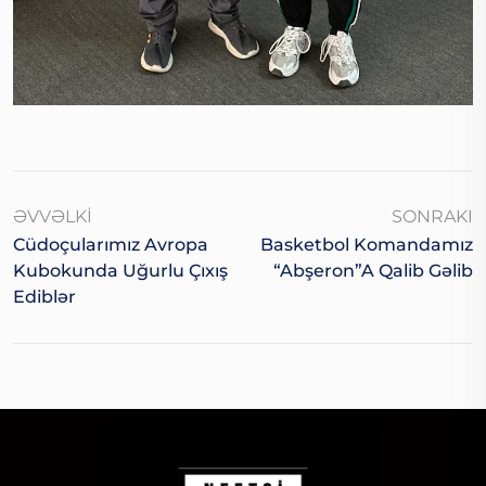
ƏVVƏLKI
SONRAKI
Cüdoçularımız Avropa
Basketbol Komandamız
Kubokunda Uğurlu Çıxış
“Abşeron”a Qalib Gəlib
Ediblər