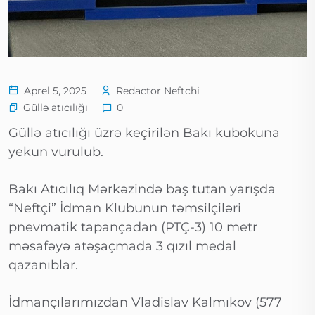
Aprel 5, 2025
Redactor Neftchi
Güllə atıcılığı
0
Güllə atıcılığı üzrə keçirilən Bakı kubokuna
yekun vurulub.
Bakı Atıcılıq Mərkəzində baş tutan yarışda
“Neftçi” İdman Klubunun təmsilçiləri
pnevmatik tapançadan (PTÇ-3) 10 metr
məsafəyə atəşaçmada 3 qızıl medal
qazanıblar.
İdmançılarımızdan Vladislav Kalmıkov (577