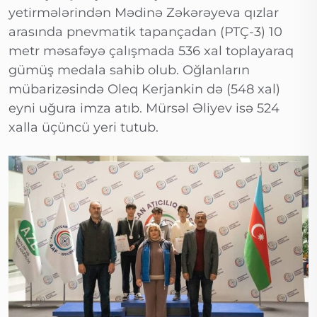
yetirmələrindən Mədinə Zəkərəyeva qızlar
arasında pnevmatik tapançadan (PTÇ-3) 10
metr məsafəyə çalışmada 536 xal toplayaraq
gümüş medala sahib olub. Oğlanların
mübarizəsində Oleq Kerjankin də (548 xal)
eyni uğura imza atıb. Mürsəl Əliyev isə 524
xalla üçüncü yeri tutub.