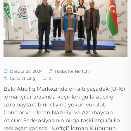
Dekabr 22, 2024
Redactor Neftchi
Güllə atıcılığı
0
Bakı Atıcılıq Mərkəzində on altı yaşadək (U-16)
idmançılar arasında keçirilən güllə atıcılığı
üzrə paytaxt birincliyinə yekun vurulub.
Gənclər və İdman Nazirliyi və Azərbaycan
Atıcılıq Federasiyasının birgə təşkilatçılığı ilə
reallaşan yarışda “Neftçi” İdman Klubunun