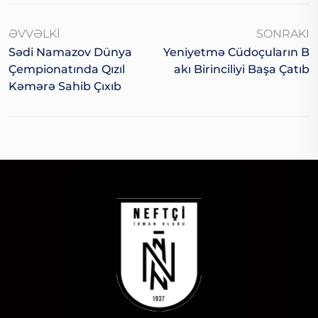
ƏVVƏLKI
SONRAKI
Sədi Namazov Dünya
Yeniyetmə Cüdoçuların B
Çempionatında Qızıl
Akı Birinciliyi Başa Çatıb
Kəmərə Sahib Çıxıb