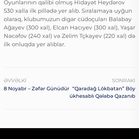
Oyunlarının qalibi olmuş Hidayət Heydərov
530 xalla ilk pillədə yer alıb. Sıralamaya uyğun
olaraq, klubumuzun digər cüdoçuları Balabəy
Ağayev (300 xal), Elcan Hacıyev (300 xal), Yaşar
Nəcəfov (240 xal) və Zelim Tçkayev (220 xal) də
ilk onluqda yer alıblar.
ƏVVƏLKI
SONRAKI
“Qaradağ Lökbatan” Böy
8 Noyabr – Zəfər Günüdür
Ükhesablı Qələbə Qazanıb