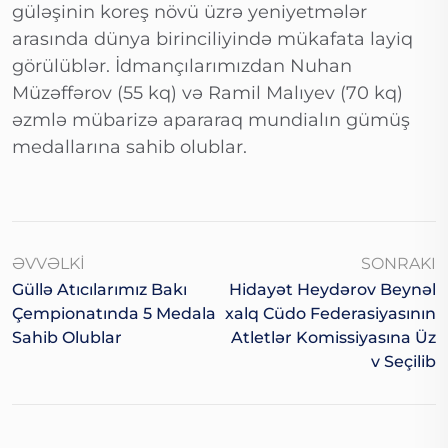
güləşinin koreş növü üzrə yeniyetmələr
arasında dünya birinciliyində mükafata layiq
görülüblər. İdmançılarımızdan Nuhan
Müzəffərov (55 kq) və Ramil Malıyev (70 kq)
əzmlə mübarizə apararaq mundialın gümüş
medallarına sahib olublar.
ƏVVƏLKI
SONRAKI
Güllə Atıcılarımız Bakı
Hidayət Heydərov Beynəl
Çempionatında 5 Medala
Xalq Cüdo Federasiyasının
Sahib Olublar
Atletlər Komissiyasına Üz
V Seçilib