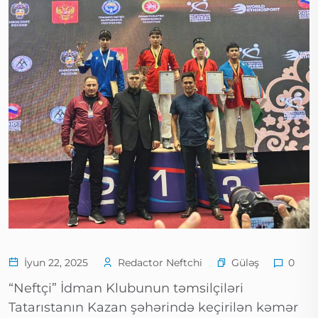
Güləş
İyun 22, 2025
Redactor Neftchi
0
“Neftçi” İdman Klubunun təmsilçiləri
Tatarıstanın Kazan şəhərində keçirilən kəmər