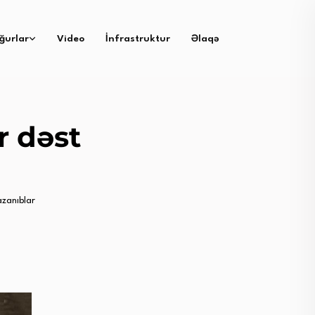
ğurlar
Video
İnfrastruktur
Əlaqə
r dəst
azanıblar