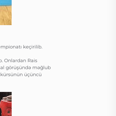
mpionatı keçirilib.
b. Onlardan Rais
 final görüşündə məğlub
i kürsünün üçüncü