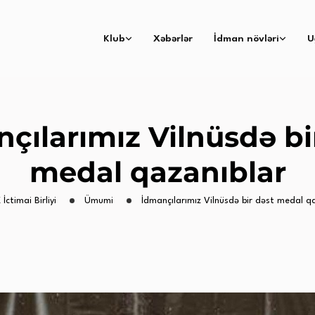
Klub
Xəbərlər
İdman növləri
U
çılarımız Vilnüsdə bi
medal qazanıblar
 İctimai Birliyi
Ümumi
İdmançılarımız Vilnüsdə bir dəst medal q