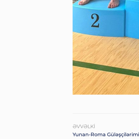
ƏVVƏLKI
Yunan-Roma Güləşçilərimiz 