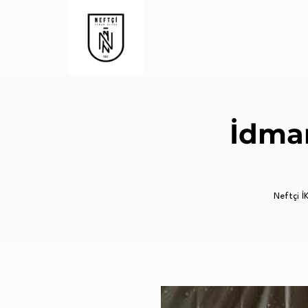
İdman
Neftçi İK