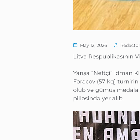
May 12, 2026
Redactor
Litva Respublikasının V
Yarışa “Neftçi” İdman K
Fərəcov (57 kq) turnirin
olub və gümüş medala l
pilləsində yer alıb.