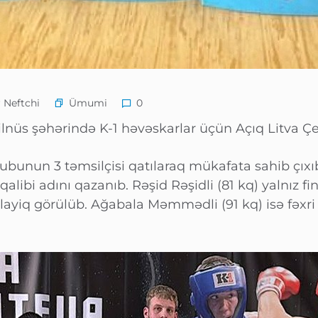
Ümumi
 Neftchi
0
ilnüs şəhərində K-1 həvəskarlar üçün Açıq Litva Çe
lubunun 3 təmsilçisi qatılaraq mükafata sahib çıxı
 qalibi adını qazanıb. Rəşid Rəşidli (81 kq) yalnız
ayiq görülüb. Ağabala Məmmədli (91 kq) isə fəxr