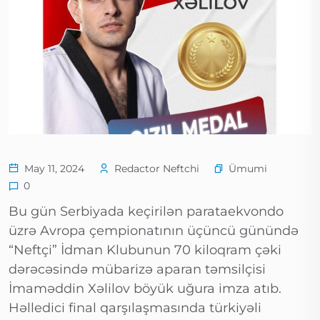
Ümumi
May 11, 2024
Redactor Neftchi
0
Bu gün Serbiyada keçirilən parataekvondo
üzrə Avropa çempionatının üçüncü günündə
“Neftçi” İdman Klubunun 70 kiloqram çəki
dərəcəsində mübarizə aparan təmsilçisi
İmaməddin Xəlilov böyük uğura imza atıb.
Həlledici final qarşılaşmasında türkiyəli