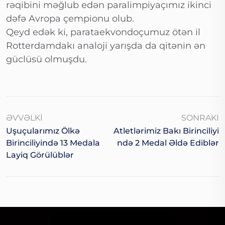
rəqibini məğlub edən paralimpiyaçımız ikinci
dəfə Avropa çempionu olub.
Qeyd edək ki, parataekvondoçumuz ötən il
Rotterdamdakı analoji yarışda da qitənin ən
güclüsü olmuşdu.
ƏVVƏLKI
SONRAKI
Uşuçularımız Ölkə
Atletlərimiz Bakı Birinciliyi
Birinciliyində 13 Medala
Ndə 2 Medal Əldə Ediblər
Layiq Görülüblər