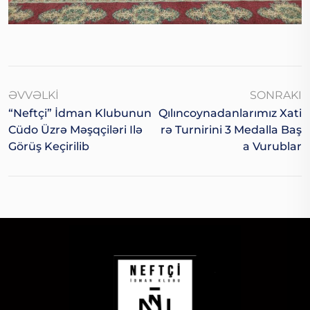
ƏVVƏLKI
SONRAKI
“Neftçi” İdman Klubunun
Qılıncoynadanlarımız Xati
Cüdo Üzrə Məşqçiləri Ilə
Rə Turnirini 3 Medalla Baş
Görüş Keçirilib
A Vurublar