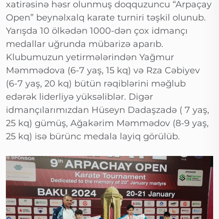
xatirəsinə həsr olunmuş doqquzuncu “Arpaçay
Open” beynəlxalq karate turniri təşkil olunub.
Yarışda 10 ölkədən 1000-dən çox idmançı
medallar uğrunda mübarizə aparıb.
Klubumuzun yetirmələrindən Yağmur
Məmmədova (6-7 yaş, 15 kq) və Rza Cəbiyev
(6-7 yaş, 20 kq) bütün rəqiblərini məğlub
edərək liderliyə yüksəliblər. Digər
idmançılarımızdan Hüseyn Dadaşzadə ( 7 yaş,
25 kq) gümüş, Ağakərim Məmmədov (8-9 yaş,
25 kq) isə bürünc medala layiq görülüb.