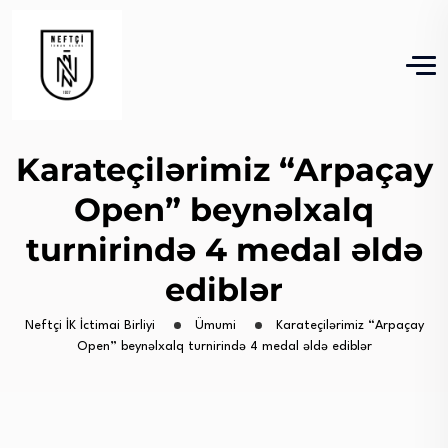
Karateçilərimiz “Arpaçay
Open” beynəlxalq
turnirində 4 medal əldə
ediblər
Neftçi İK İctimai Birliyi
Ümumi
Karateçilərimiz “Arpaçay
Open” beynəlxalq turnirində 4 medal əldə ediblər