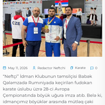
Karate
May 11, 2026
Redactor Neftchi
0
“Neftçi” İdman Klubunun təmsilçisi Babək
Qələmzadə Rumıniyada keçirilən fudokan
karate üslubu üzrə 28-ci Avropa
Çempionatında böyük uğura imza atıb. Belə ki,
idmançımız böyüklər arasında mütləq çəki