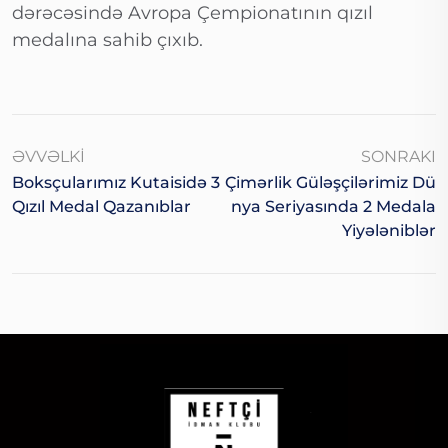
dərəcəsində Avropa Çempionatının qızıl
medalına sahib çıxıb.
ƏVVƏLKI
SONRAKI
Boksçularımız Kutaisidə 3
Çimərlik Güləşçilərimiz Dü
Qızıl Medal Qazanıblar
Nya Seriyasında 2 Medala
Yiyələniblər