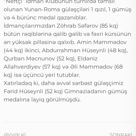
“Neftçi” İdman Klubunun turnirdə təmsil
olunan Yunan-Roma güləşçiləri 1 qızıl, 1 gümüş
və 4 bürünc medal qazanıblar.
İdmançılarımızdan Zöhrab Səfərov (85 kq)
bütün rəqiblərinə qalib gəlib və fəxri kürsünün
ən yüksək pilləsinə qalxıb. Amin Məmmədov
(44 kq) ikinci, Abdurrahman Hüseynli (48 kq),
Qurban Məcnunov (52 kq), Eldəniz
Allahverdiyev (57 kq) və Əli Məmmədov (68
kq) isə üçüncü yeri tutublar.
Xatırladaq ki, daha əvvəl sərbəst güləşçimiz
Fərid Hüseynli (52 kq) Gimnaziadanın gümüş
medalına layiq görülmüşdü.
ƏVVƏLKI
SONRAKI