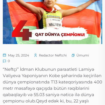
Ümumi
May 25, 2024
Redactor Neftchi
0
“Neftçi” İdman Klubunun paraatleti Lamiyə
Vəliyeva Yaponiyanın Kobe şəhərində keçirilən
dünya çempionatında T13 kateqoriyasında 400
metr məsafəyə qaçışda bütün rəqiblərini
qabaqlayıb və 55.03 saniyə nəticə ilə dünya
çempionu olub.Qeyd edək ki, bu, 22 yaşlı