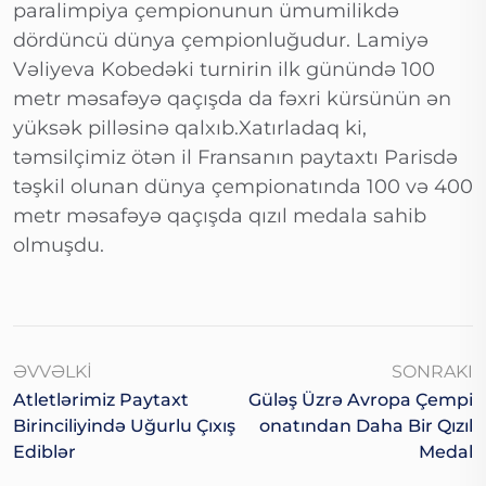
paralimpiya çempionunun ümumilikdə
dördüncü dünya çempionluğudur. Lamiyə
Vəliyeva Kobedəki turnirin ilk günündə 100
metr məsafəyə qaçışda da fəxri kürsünün ən
yüksək pilləsinə qalxıb.Xatırladaq ki,
təmsilçimiz ötən il Fransanın paytaxtı Parisdə
təşkil olunan dünya çempionatında 100 və 400
metr məsafəyə qaçışda qızıl medala sahib
olmuşdu.
ƏVVƏLKI
SONRAKI
Atletlərimiz Paytaxt
Güləş Üzrə Avropa Çempi
Birinciliyində Uğurlu Çıxış
Onatından Daha Bir Qızıl
Ediblər
Medal