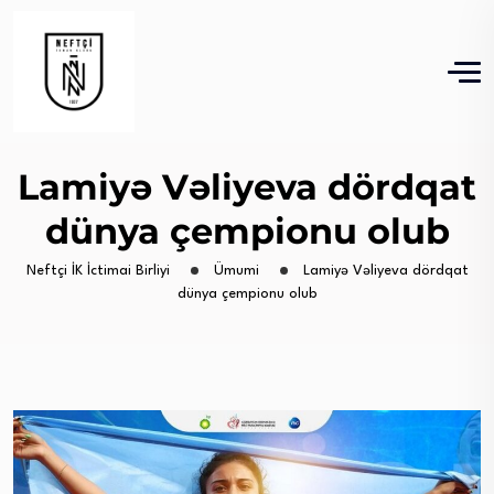
Lamiyə Vəliyeva dördqat
dünya çempionu olub
Neftçi İK İctimai Birliyi
Ümumi
Lamiyə Vəliyeva dördqat
dünya çempionu olub