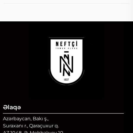
Əlaqə
Azərbaycan, Bakı ş.,
Suraxanı r., Qaraçuxur q.
AZ 1048, Ə. Mehbalıyev 10