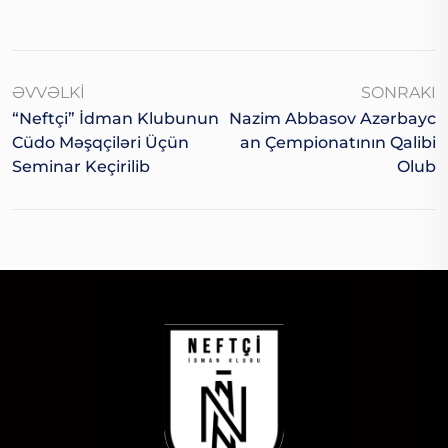
ƏVVƏLKI
SONRAKI
“Neftçi” İdman Klubunun
Nazim Abbasov Azərbayc
Cüdo Məşqçiləri Üçün
An Çempionatının Qalibi
Seminar Keçirilib
Olub