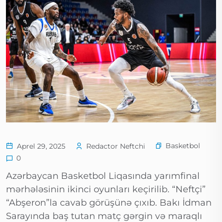
Basketbol
Aprel 29, 2025
Redactor Neftchi
0
Azərbaycan Basketbol Liqasında yarımfinal
mərhələsinin ikinci oyunları keçirilib. “Neftçi”
“Abşeron”la cavab görüşünə çıxıb. Bakı İdman
Sarayında baş tutan matç gərgin və maraqlı