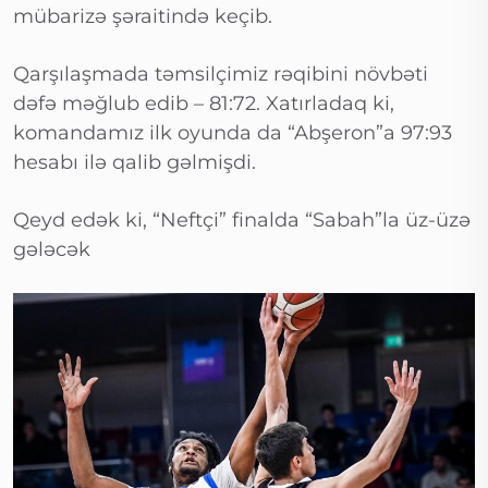
mübarizə şəraitində keçib.
Qarşılaşmada təmsilçimiz rəqibini növbəti
dəfə məğlub edib – 81:72. Xatırladaq ki,
komandamız ilk oyunda da “Abşeron”a 97:93
hesabı ilə qalib gəlmişdi.
Qeyd edək ki, “Neftçi” finalda “Sabah”la üz-üzə
gələcək