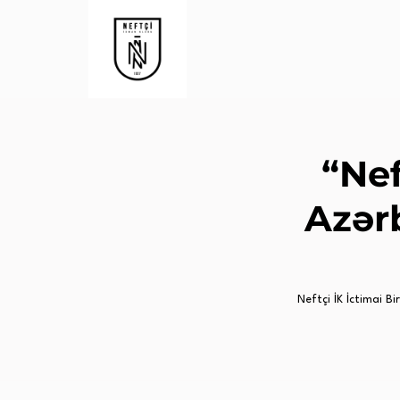
“Ne
Azər
Neftçi İK İctimai Birl