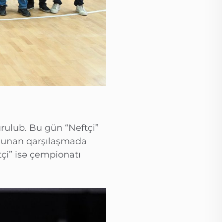
rulub. Bu gün “Neftçi”
 olunan qarşılaşmada
çi” isə çempionatı