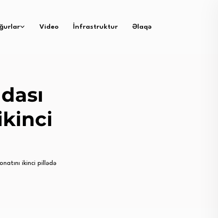
ğurlar
Video
İnfrastruktur
Əlaqə
dası
kinci
tını ikinci pillədə