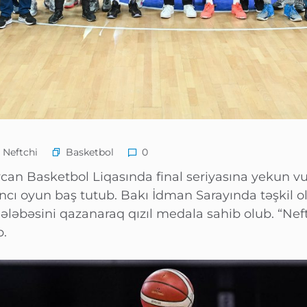
Basketbol
 Neftchi
0
ycan Basketbol Liqasında final seriyasına yekun vu
ıncı oyun baş tutub. Bakı İdman Sarayında təşkil
ələbəsini qazanaraq qızıl medala sahib olub. “Neft
b.