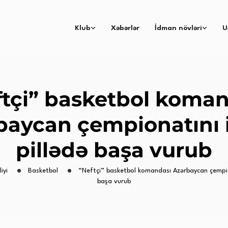
Klub
Xəbərlər
İdman növləri
U
ftçi” basketbol koman
baycan çempionatını i
pillədə başa vurub
iyi
Basketbol
“Neftçi” basketbol komandası Azərbaycan çempiona
başa vurub