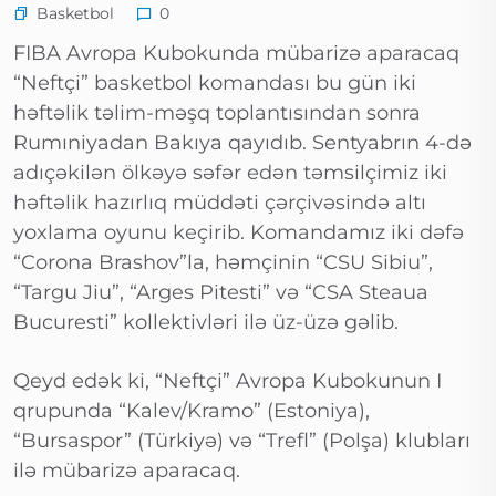
Basketbol
0
FIBA Avropa Kubokunda mübarizə aparacaq
“Neftçi” basketbol komandası bu gün iki
həftəlik təlim-məşq toplantısından sonra
Rumıniyadan Bakıya qayıdıb. Sentyabrın 4-də
adıçəkilən ölkəyə səfər edən təmsilçimiz iki
həftəlik hazırlıq müddəti çərçivəsində altı
yoxlama oyunu keçirib. Komandamız iki dəfə
“Corona Brashov”la, həmçinin “CSU Sibiu”,
“Targu Jiu”, “Arges Pitesti” və “CSA Steaua
Bucuresti” kollektivləri ilə üz-üzə gəlib.
Qeyd edək ki, “Neftçi” Avropa Kubokunun I
qrupunda “Kalev/Kramo” (Estoniya),
“Bursaspor” (Türkiyə) və “Trefl” (Polşa) klubları
ilə mübarizə aparacaq.