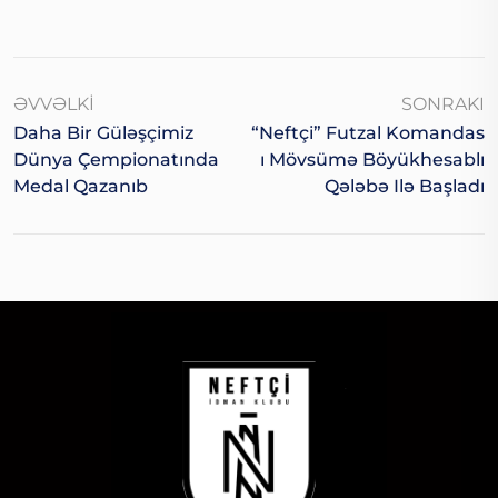
ƏVVƏLKI
SONRAKI
Daha Bir Güləşçimiz
“Neftçi” Futzal Komandas
Dünya Çempionatında
I Mövsümə Böyükhesablı
Medal Qazanıb
Qələbə Ilə Başladı