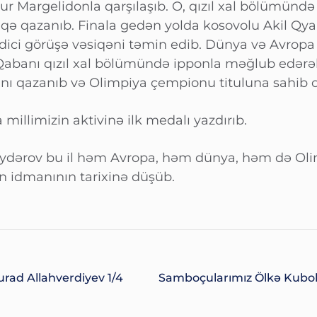
r Margelidonla qarşılaşıb. O, qızıl xal bölümündə
iqə qazanıb. Finala gedən yolda kosovolu Akil Qy
ici görüşə vəsiqəni təmin edib. Dünya və Avropa
Qabanı qızıl xal bölümündə ipponla məğlub edərə
ını qazanıb və Olimpiya çempionu tituluna sahib o
millimizin aktivinə ilk medalı yazdırıb.
ydərov bu il həm Avropa, həm dünya, həm də Ol
 idmanının tarixinə düşüb.
rad Allahverdiyev 1/4
Samboçularımız Ölkə Kubok