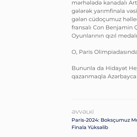
mərhələdə kanadalı Artu
gələrək yarımfinala vəs
gələn cüdoçumuz həlled
fransalı Con Benjamin 
Oyunlarının qızıl medal
O, Paris Olimpiadasında 
Bununla da Hidayət He
qazanmaqla Azərbaycan
ƏVVƏLKI
Paris-2024: Boksçumuz Mu
Finala Yüksəlib