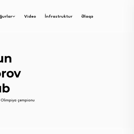
ğurlar
Video
İnfrastruktur
Əlaqə
un
rov
ub
 Olimpiya çempionu