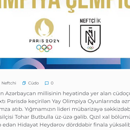
Cüdo
 Neftchi
0
n Azərbaycan millisinin heyətində yer alan cüdo
xtı Parisdə keçirilən Yay Olimpiya Oyunlarında ə
mza atıb. Yığmamızın lideri mübarizəyə səkkizdəbi
silçisi Tohar Butbulla üz-üzə gəlib. Qızıl xal bölü
b edən Hidayət Heydərov dörddəbir finala yüksəli