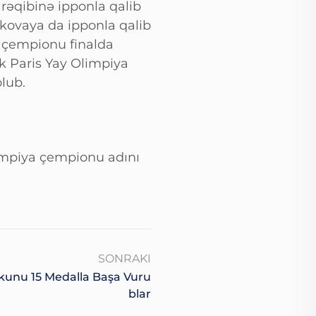
 rəqibinə ipponla qalib
akovaya da ipponla qalib
 çempionu finalda
k Paris Yay Olimpiya
lub.
impiya çempionu adını
SONRAKI
unu 15 Medalla Başa Vuru
Blar