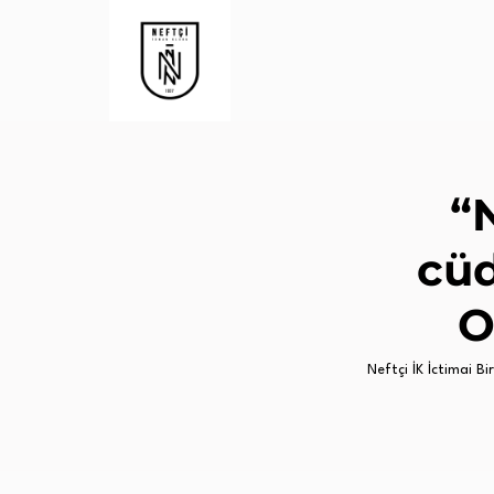
“
cü
O
Neftçi İK İctimai Birl