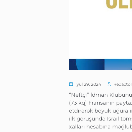
İyul 29, 2024
Redactor
“Neftçi” İdman Klubunu
(73 kq) Fransanın payta
etdirərək böyük uğura i
ilk görüşündə İsrail təm
xalları hesabına məğlu