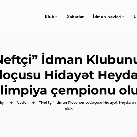
Klub
Xəbərlər
İdman növləri
U
Neftçi” İdman Klubun
doçusu Hidayət Heydə
limpiya çempionu ol
iyi
Cüdo
“Neftçi” İdman Klubunun cüdoçusu Hidayət Heydərov
olub