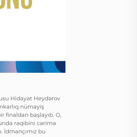
çusu Hidayət Heydərov
zmkarlıq nümayiş
r finaldan başlayıb. O,
mündə rəqibini cərimə
b. İdmançımız bu