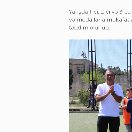
Yarışda 1-ci, 2-ci və 3
və medallarla mükafatla
təqdim olunub.