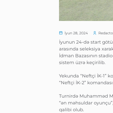
İyun 28, 2024
Redactor
İyunun 24-də start götü
arasında seleksiya xarak
İdman Bazasının stadion
sistem üzrə keçirilib.
Yekunda “Neftçi İK-1” kom
“Neftçi İK-2” komandası 
Turnirdə Muhamməd Məhər
“ən məhsuldar oyunçu”,
qalibi olub.