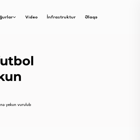
ğurlar
Video
İnfrastruktur
Əlaqə
utbol
ekun
inə yekun vurulub