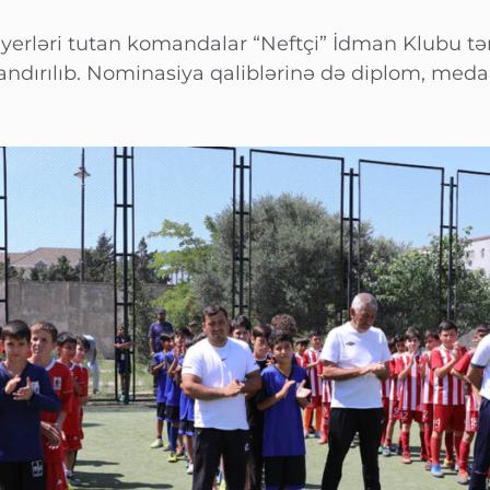
-cü yerləri tutan komandalar “Neftçi” İdman Klubu 
ndırılıb. Nominasiya qaliblərinə də diplom, medal 