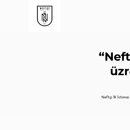
“Nef
üzr
Neftçi İK İctimai 