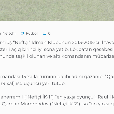
Futbol
 Neftchi
0
rmüş “Neftçi” İdman Klubunun 2013-2015-ci il təvə
terli açıq birinciliyi sona yetib. Lökbatan qəsəbə
unda təşkil olunan və altı komandanın mübarizə a
andası 15 xalla turnirin qalibi adını qazanıb. “Qara
(9 xal) isə üçüncü yeri tutub.
rəmli (“Neftçi İK-1”) “ən yaxşı oyunçu”, Raul Həs
 Qurban Məmmədov (“Neftçi İK-2”) isə “ən yaxşı q