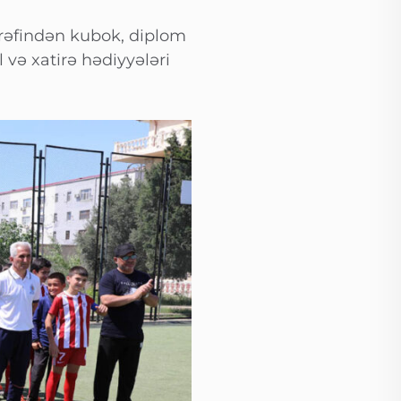
tərəfindən kubok, diplom
və xatirə hədiyyələri