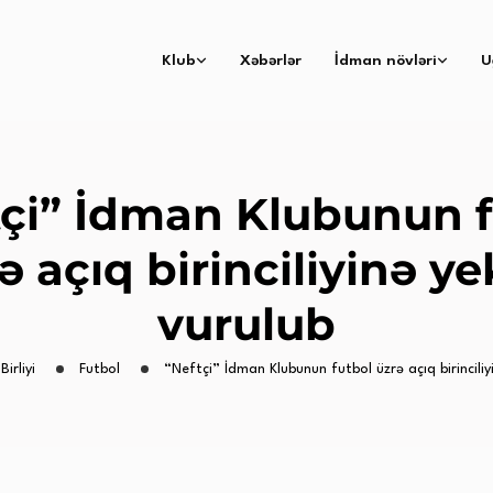
Klub
Xəbərlər
İdman növləri
U
tçi” İdman Klubunun f
ə açıq birinciliyinə y
vurulub
Birliyi
Futbol
“Neftçi” İdman Klubunun futbol üzrə açıq birinciliy