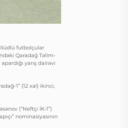
llüdlü futbolçular
sindəki Qaradağ Təlim-
pardığı yarış dairəvi
dağ-1” (12 xal) ikinci,
ənov (“Neftçi İK-1”)
apıçı” nominasiyasının