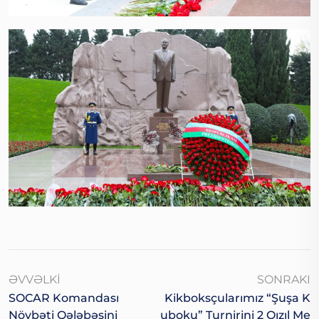
ƏVVƏLKI
SONRAKI
SOCAR Komandası
Kikboksçularımız “Şuşa K
Növbəti Qələbəsini
Uboku” Turnirini 2 Qızıl Me