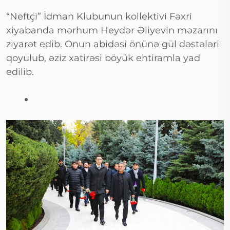
“Neftçi” İdman Klubunun kollektivi Fəxri
xiyabanda mərhum Heydər Əliyevin məzarını
ziyarət edib. Onun abidəsi önünə gül dəstələri
qoyulub, əziz xatirəsi böyük ehtiramla yad
edilib.