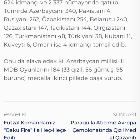
624 idmançı və 2 337 nümayəndə qatılıb.
Turnirdə Azərbaycanı 340, Pakistanı 4,
Rusiyanı 262, Özbəkistanı 254, Belarusu 240,
Qazaxıstanı 147, Tacikistanı 144, Qırğızıstanı
126, Türkmənistanı 48, Türkiyəni 38, Kubanı 11,
Küveyti 6, Omanı isə 4 idmançı təmsil edib.
Onu da əlavə edək ki, Azərbaycan millisi III
MDB Oyunlarını 184 (33 qızıl, 56 gümüş, 95
bürünc) medalla ikinci pillədə başa vurub.
ƏVVƏLKI
SONRAKI
Futzal Komandamız
Paragüllə Atıcımız Avropa
“Baku Fire” Ilə Heç-Heçə
Çempionatında Qızıl Med
Edib
Al Qazanıb