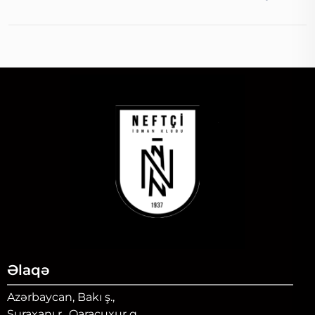
Əlaqə
Azərbaycan, Bakı ş.,
Suraxanı r., Qaraçuxur q.