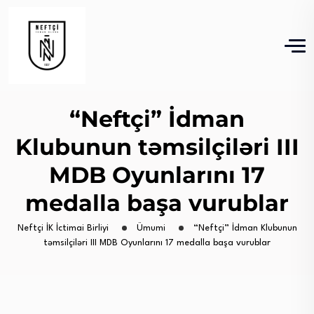
“Neftçi” İdman
Klubunun təmsilçiləri III
MDB Oyunlarını 17
medalla başa vurublar
Neftçi İK İctimai Birliyi
Ümumi
“Neftçi” İdman Klubunun
təmsilçiləri III MDB Oyunlarını 17 medalla başa vurublar