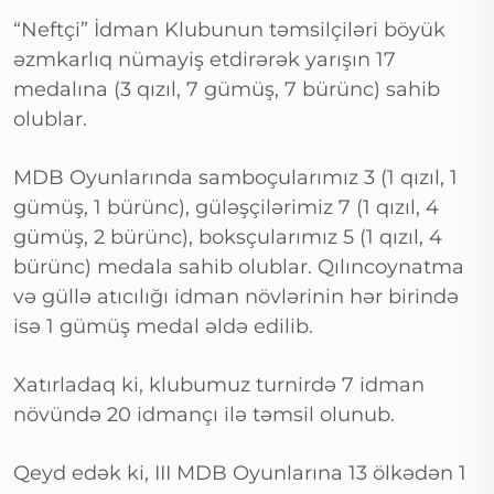
“Neftçi” İdman Klubunun təmsilçiləri böyük
əzmkarlıq nümayiş etdirərək yarışın 17
medalına (3 qızıl, 7 gümüş, 7 bürünc) sahib
olublar.
MDB Oyunlarında samboçularımız 3 (1 qızıl, 1
gümüş, 1 bürünc), güləşçilərimiz 7 (1 qızıl, 4
gümüş, 2 bürünc), boksçularımız 5 (1 qızıl, 4
bürünc) medala sahib olublar. Qılıncoynatma
və güllə atıcılığı idman növlərinin hər birində
isə 1 gümüş medal əldə edilib.
Xatırladaq ki, klubumuz turnirdə 7 idman
növündə 20 idmançı ilə təmsil olunub.
Qeyd edək ki, III MDB Oyunlarına 13 ölkədən 1