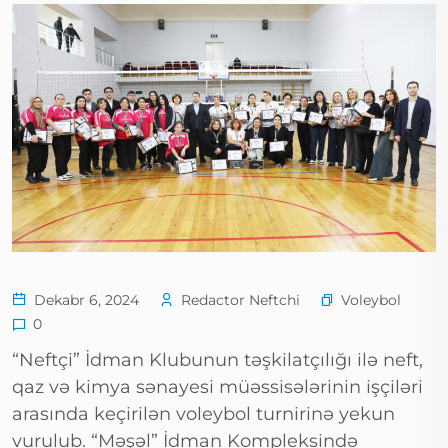
Voleybol
Dekabr 6, 2024
Redactor Neftchi
0
“Neftçi” İdman Klubunun təşkilatçılığı ilə neft,
qaz və kimya sənayesi müəssisələrinin işçiləri
arasında keçirilən voleybol turnirinə yekun
vurulub. “Məşəl” İdman Kompleksində