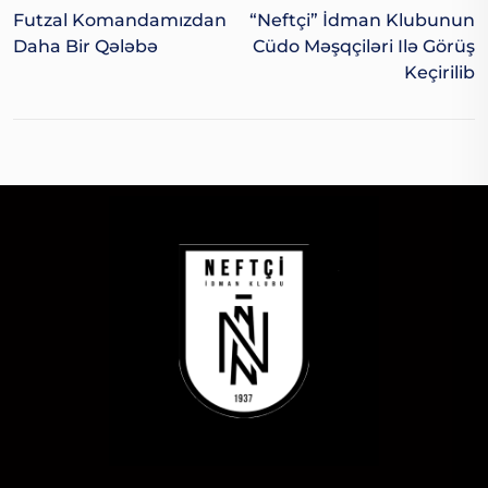
Futzal Komandamızdan
“Neftçi” İdman Klubunun
Daha Bir Qələbə
Cüdo Məşqçiləri Ilə Görüş
Keçirilib