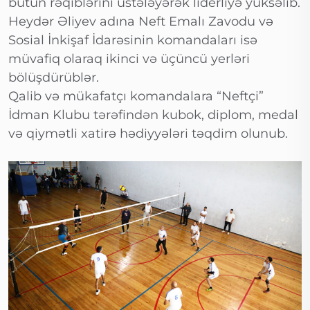
bütün rəqiblərini üstələyərək liderliyə yüksəlib.
Heydər Əliyev adına Neft Emalı Zavodu və
Sosial İnkişaf İdarəsinin komandaları isə
müvafiq olaraq ikinci və üçüncü yerləri
bölüşdürüblər.
Qalib və mükafatçı komandalara “Neftçi”
İdman Klubu tərəfindən kubok, diplom, medal
və qiymətli xatirə hədiyyələri təqdim olunub.