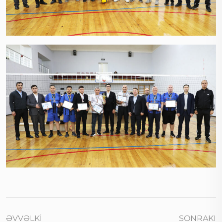
ƏVVƏLKI
SONRAKI