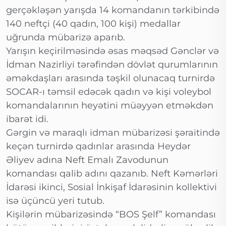
gerçəkləşən yarışda 14 komandanın tərkibində
140 neftçi (40 qadın, 100 kişi) medallar
uğrunda mübarizə aparıb.
Yarışın keçirilməsində əsas məqsəd Gənclər və
İdman Nazirliyi tərəfindən dövlət qurumlarının
əməkdaşları arasında təşkil olunacaq turnirdə
SOCAR-ı təmsil edəcək qadın və kişi voleybol
komandalarının heyətini müəyyən etməkdən
ibarət idi.
Gərgin və maraqlı idman mübarizəsi şəraitində
keçən turnirdə qadınlar arasında Heydər
Əliyev adına Neft Emalı Zavodunun
komandası qalib adını qazanıb. Neft Kəmərləri
İdarəsi ikinci, Sosial İnkişaf İdarəsinin kollektivi
isə üçüncü yeri tutub.
Kişilərin mübarizəsində “BOS Şelf” komandası