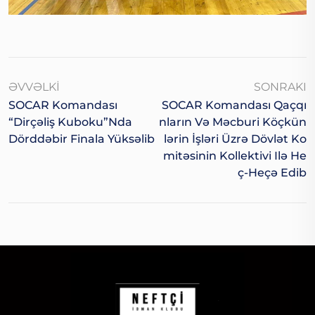
ƏVVƏLKI
SONRAKI
SOCAR Komandası
SOCAR Komandası Qaçqı
“Dirçəliş Kuboku”nda
Nların Və Məcburi Köçkün
Dörddəbir Finala Yüksəlib
Lərin İşləri Üzrə Dövlət Ko
Mitəsinin Kollektivi Ilə He
Ç-Heçə Edib