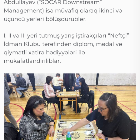
Abdullayev (“SOCAR Downstream”
Management) isə müvafiq olaraq ikinci və
üçüncü yerləri bölüşdürüblər.
I, II və III yeri tutmuş yarış iştirakçıları “Neftçi”
İdman Klubu tərəfindən diplom, medal və
qiymətli xatirə hədiyyələri ilə
mükafatlandırılıblar.