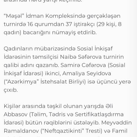
“Məşəl” İdman Kompleksində gerçəkləşən
turnirdə 16 qurumdan 37 iştirakçı (29 kişi, 8
qadın) bacarığını nümayiş etdirib.
Qadınların mübarizəsində Sosial İnkişaf
İdarəsinin təmsilçisi Naibə Səfərova turnirin
qalibi adını qazanıb. Samirə Cəfərova (Sosial
İnkişaf İdarəsi) ikinci, Amaliya Seyidova
(“Azərkimya” İstehsalat Birliyi) isə üçüncü yerə
çıxıb.
Kişilər arasında təşkil olunan yarışda Əli
Abbasov (Təlim, Tədris və Sertifikatlaşdırma
İdarəsi) bütün rəqiblərini üstələyib. Meyvəddin
Ramaldanov (“Neftqaztikinti” Tresti) və Famil