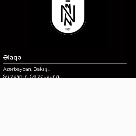
Əlaqə
Azərbaycan, Bakı ş.,
Suraxanı r., Qaraçuxur q.
AZ 1048, Ə. Mehbalıyev 10
Tel.: (994 12) 427 79 41
Faks: (994 12) 427 79 41
Bizi izləyin