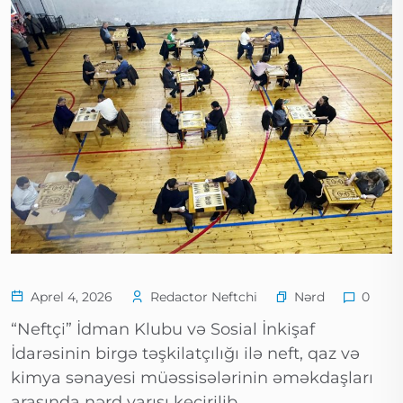
Nərd
Aprel 4, 2026
Redactor Neftchi
0
“Neftçi” İdman Klubu və Sosial İnkişaf
İdarəsinin birgə təşkilatçılığı ilə neft, qaz və
kimya sənayesi müəssisələrinin əməkdaşları
arasında nərd yarışı keçirilib.