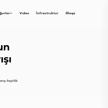
ğurlar
Video
İnfrastruktur
Əlaqə
un
ışı
rışı keçirilib