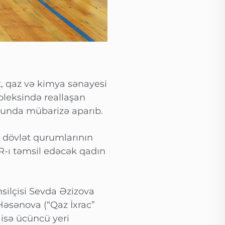
ft, qaz və kimya sənayesi
mpleksində reallaşan
ğrunda mübarizə aparıb.
n dövlət qurumlarının
R-ı təmsil edəcək qadın
silçisi Sevda Əzizova
 Həsənova (“Qaz İxrac”
 isə ücüncü yeri