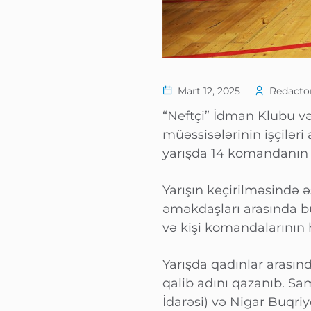
Mart 12, 2025
Redactor
“Neftçi” İdman Klubu və 
müəssisələrinin işçiləri
yarışda 14 komandanın t
Yarışın keçirilməsində 
əməkdaşları arasında b
və kişi komandalarının
Yarışda qadınlar arası
qalib adını qazanıb. Sam
İdarəsi) və Nigar Buqri