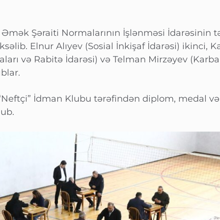
 Əmək Şəraiti Normalarının İşlənməsi İdarəsinin t
lib. Elnur Alıyev (Sosial İnkişaf İdarəsi) ikinci,
aları və Rabitə İdarəsi) və Telman Mirzəyev (Karb
blar.
“Neftçi” İdman Klubu tərəfindən diplom, medal və 
nub.