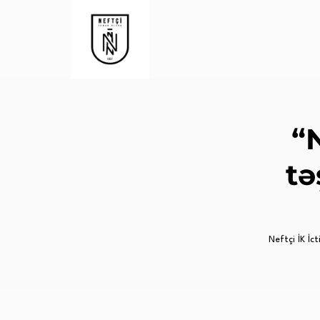
“
tə
Neftçi İK İct