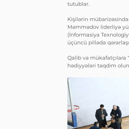
tutublar.
Kişilərin mübarizəsində
Məmmədov liderliyə yüksə
(İnformasiya Texnologiy
üçüncü pillədə qərarlaşı
Qalib və mükafatçılara 
hədiyyələri təqdim olu