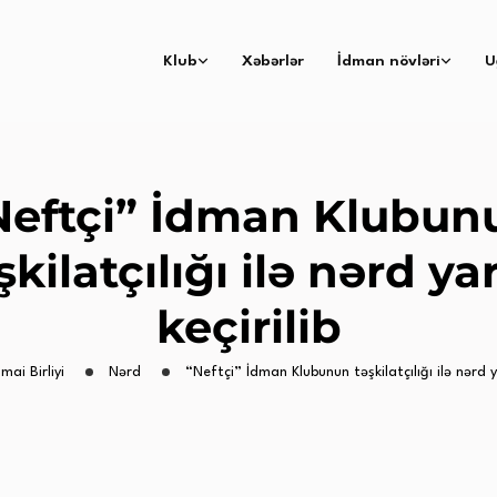
Klub
Xəbərlər
İdman növləri
U
Neftçi” İdman Klubun
şkilatçılığı ilə nərd yar
keçirilib
imai Birliyi
Nərd
“Neftçi” İdman Klubunun təşkilatçılığı ilə nərd ya