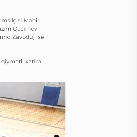
əmsilçisi Mahir
 Kazım Qasımov
amid Zavodu) isə
qiymətli xatirə