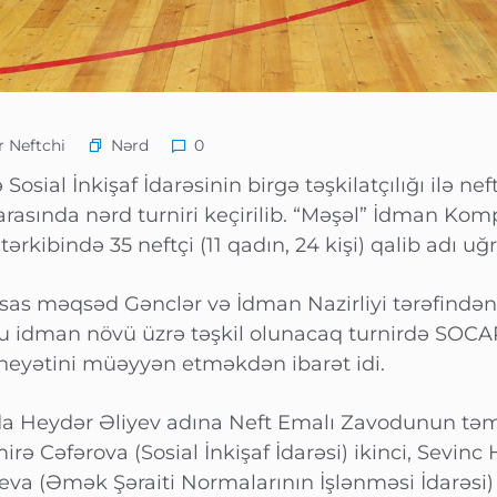
Nərd
 Neftchi
0
Sosial İnkişaf İdarəsinin birgə təşkilatçılığı ilə ne
 arasında nərd turniri keçirilib. “Məşəl” İdman Ko
ərkibində 35 neftçi (11 qadın, 24 kişi) qalib adı u
əsas məqsəd Gənclər və İdman Nazirliyi tərəfində
u idman növü üzrə təşkil olunacaq turnirdə SOCA
 heyətini müəyyən etməkdən ibarət idi.
nda Heydər Əliyev adına Neft Emalı Zavodunun təm
irə Cəfərova (Sosial İnkişaf İdarəsi) ikinci, Sevinc
yeva (Əmək Şəraiti Normalarının İşlənməsi İdarəsi)