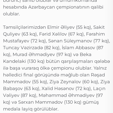
bürünc) sahib olublar və ümumkomanda
hesabında Azərbaycan çempionatının qalibi
olublar.
Təmsilçilərimizdən Elmir Əliyev (55 kq), Sakit
Quliyev (63 kq), Fərid Xəlilov (67 kq), Fərahim
Mustafayev (72 kq), Sənan Süleymanov (77 kq),
Tuncay Vəzirzadə (82 kq), İslam Abbasov (87
kq), Murad Əhmədiyev (97 kq) və Beka
Kandelaki (130 kq) bütün qarşılaşmaları qələbə
ilə başa vuraraq ölkə çempionu olublar. Yalnız
həlledici final görüşündə məğlub olan Rəşad
Məmmədov (55 kq), Ziya Zeynalov (60 kq), Ziya
Babaşov (63 kq), Xalid Həsənov (72 kq), Laçın
Vəliyev (87 kq), Məhəmməd Əhmədiyev (97
kq) və Sərxan Məmmədov (130 kq) gümüş
medala layiq görülüblər.