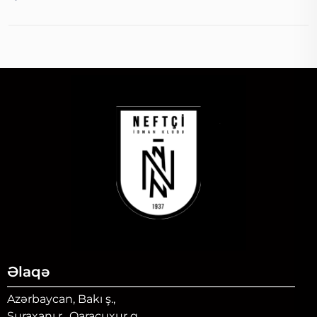
Əlaqə
Azərbaycan, Bakı ş.,
Suraxanı r., Qaraçuxur q.