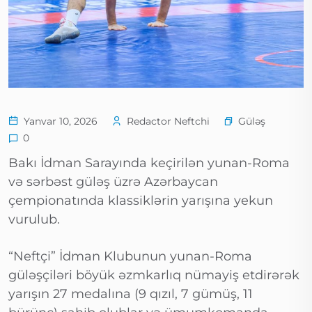
Güləş
Yanvar 10, 2026
Redactor Neftchi
0
Bakı İdman Sarayında keçirilən yunan-Roma
və sərbəst güləş üzrə Azərbaycan
çempionatında klassiklərin yarışına yekun
vurulub.
“Neftçi” İdman Klubunun yunan-Roma
güləşçiləri böyük əzmkarlıq nümayiş etdirərək
yarışın 27 medalına (9 qızıl, 7 gümüş, 11