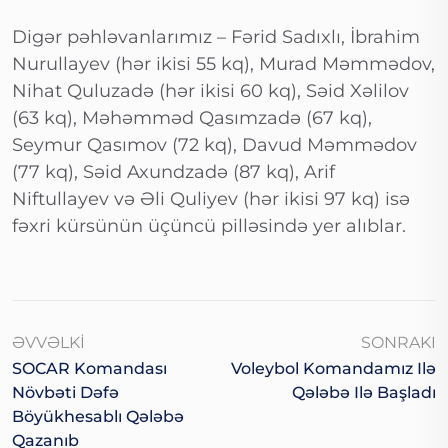
Digər pəhləvanlarımız – Fərid Sadıxlı, İbrahim
Nurullayev (hər ikisi 55 kq), Murad Məmmədov,
Nihat Quluzadə (hər ikisi 60 kq), Səid Xəlilov
(63 kq), Məhəmməd Qasımzadə (67 kq),
Seymur Qasımov (72 kq), Davud Məmmədov
(77 kq), Səid Axundzadə (87 kq), Arif
Niftullayev və Əli Quliyev (hər ikisi 97 kq) isə
fəxri kürsünün üçüncü pilləsində yer alıblar.
ƏVVƏLKI
SONRAKI
SOCAR Komandası
Voleybol Komandamız Ilə
Növbəti Dəfə
Qələbə Ilə Başladı
Böyükhesablı Qələbə
Qazanıb