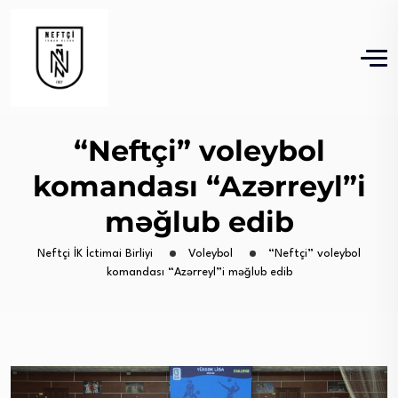
“Neftçi” voleybol
komandası “Azərreyl”i
məğlub edib
Neftçi İK İctimai Birliyi
Voleybol
“Neftçi” voleybol
komandası “Azərreyl”i məğlub edib