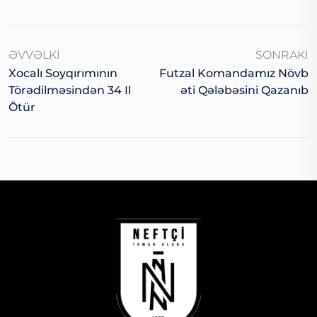
ƏVVƏLKI
SONRAKI
Xocalı Soyqırımının
Futzal Komandamız Növb
Törədilməsindən 34 Il
Əti Qələbəsini Qazanıb
Ötür