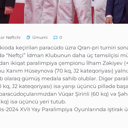
Ümumi
or Neftchi
0
ioda keçirilən paracüdo üzrə Qran-pri turniri sona
ə “Neftçi” İdman Klubunun daha üç təmsilçisi mük
dan ikiqat paralimpiya çempionu İlham Zəkiyev (+9
 Xanım Hüseynova (70 kq, J2 kateqoriyası) yalnız 
b olaraq gümüş medala sahib olublar. Digər par
kq, J2 kateqoriyası) isə yarışı üçüncü pillədə baş
 paracüdoçularımızdan Vüqar Şirinli (60 kq) və Şə
 kq) isə üçüncü yeri tutub.
is-2024 XVII Yay Paralimpiya Oyunlarında iştirak ü