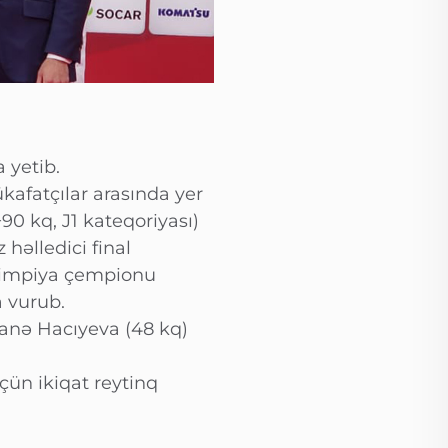
 yetib.
afatçılar arasında yer
0 kq, J1 kateqoriyası)
həlledici final
alimpiya çempionu
a vurub.
hanə Hacıyeva (48 kq)
çün ikiqat reytinq