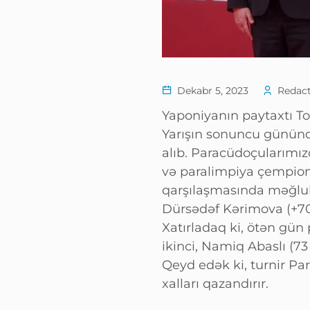
Dekabr 5, 2023
Redact
Yaponiyanın paytaxtı Tok
Yarışın sonuncu gününd
alıb. Paracüdoçularımız
və paralimpiya çempionu
qarşılaşmasında məğlu
Dürsədəf Kərimova (+70 
Xatırladaq ki, ötən gün
ikinci, Namiq Abaslı (73
Qeyd edək ki, turnir Par
xalları qazandırır.