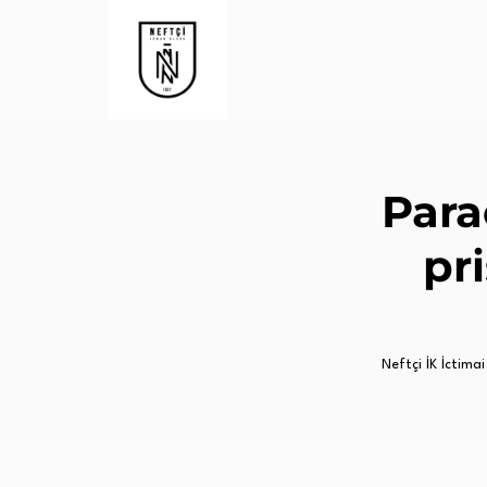
Para
pr
Neftçi İK İctimai 