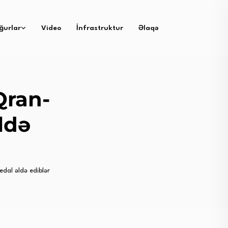
ğurlar
Video
İnfrastruktur
Əlaqə
Qran-
ldə
dal əldə ediblər