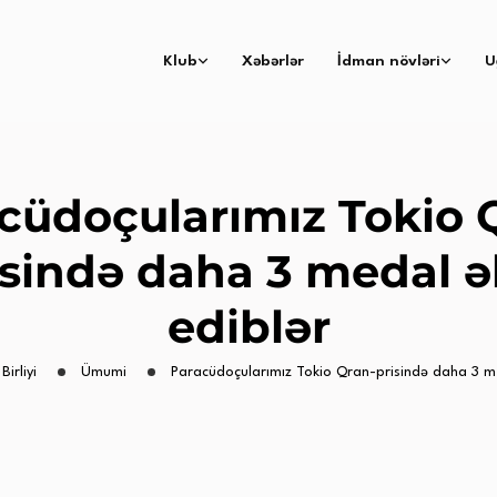
Klub
Xəbərlər
İdman növləri
U
cüdoçularımız Tokio 
isində daha 3 medal ə
ediblər
Birliyi
Ümumi
Paracüdoçularımız Tokio Qran-prisində daha 3 me