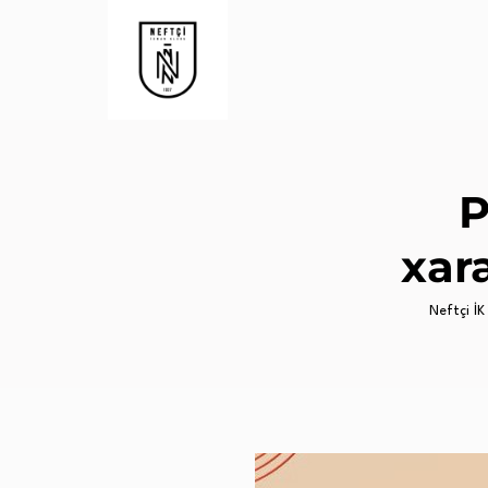
P
xara
Neftçi İK 