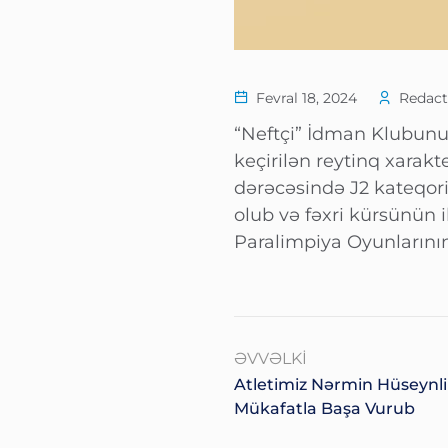
Fevral 18, 2024
Redact
“Neftçi” İdman Klubunu
keçirilən reytinq xarak
dərəcəsində J2 kateqor
olub və fəxri kürsünün i
Paralimpiya Oyunlarının 
ƏVVƏLKI
Atletimiz Nərmin Hüseynli 
Mükafatla Başa Vurub