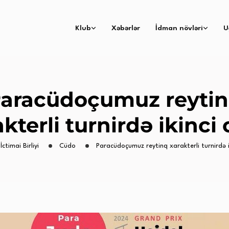
Klub
Xəbərlər
İdman növləri
U
aracüdoçumuz reyti
kterli turnirdə ikinci
İctimai Birliyi
Cüdo
Paracüdoçumuz reytinq xarakterli turnirdə i