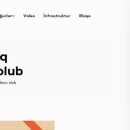
ğurlar
Video
İnfrastruktur
Əlaqə
nq
 olub
kinci olub