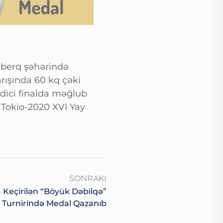
lberq şəhərində
arışında 60 kq çəki
dici finalda məğlub
i Tokio-2020 XVI Yay
SONRAKI
Keçirilən “Böyük Dəbilqə”
Turnirində Medal Qazanıb