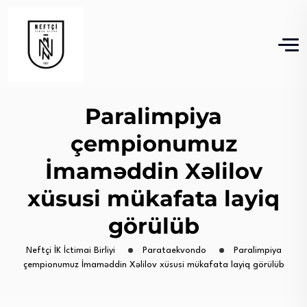
Paralimpiya
çempionumuz
İmaməddin Xəlilov
xüsusi mükafata layiq
görülüb
Neftçi İK İctimai Birliyi
Parataekvondo
Paralimpiya
çempionumuz İmaməddin Xəlilov xüsusi mükafata layiq görülüb