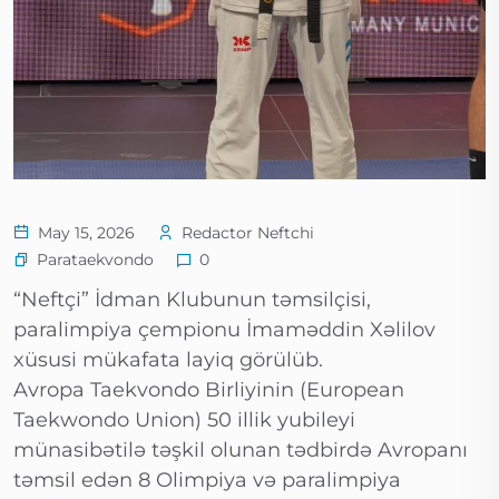
May 15, 2026
Redactor Neftchi
Parataekvondo
0
“Neftçi” İdman Klubunun təmsilçisi,
paralimpiya çempionu İmaməddin Xəlilov
xüsusi mükafata layiq görülüb.
Avropa Taekvondo Birliyinin (European
Taekwondo Union) 50 illik yubileyi
münasibətilə təşkil olunan tədbirdə Avropanı
təmsil edən 8 Olimpiya və paralimpiya