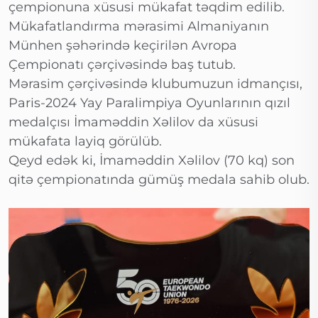
çempionuna xüsusi mükafat təqdim edilib.
Mükafatlandırma mərasimi Almaniyanın
Münhen şəhərində keçirilən Avropa
Çempionatı çərçivəsində baş tutub.
Mərasim çərçivəsində klubumuzun idmançısı,
Paris-2024 Yay Paralimpiya Oyunlarının qızıl
medalçısı İmaməddin Xəlilov da xüsusi
mükafata layiq görülüb.
Qeyd edək ki, İmaməddin Xəlilov (70 kq) son
qitə çempionatında gümüş medala sahib olub.