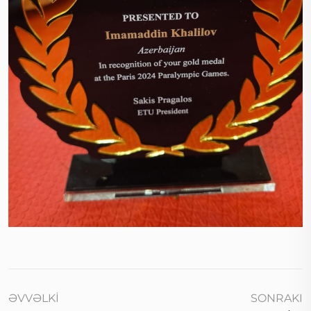
ƏVVƏLKI
SONRAKI