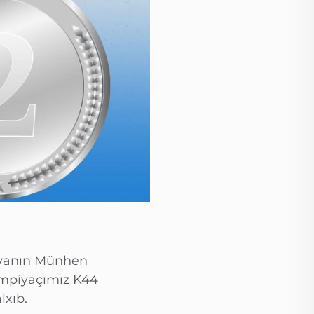
iyanın Münhen
impiyaçımız K44
lxıb.