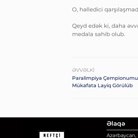
O, həlledici qarşılaşma
Qeyd edək ki, daha əvv
medala sahib olub.
ƏVVƏLKI
Paralimpiya Çempionumuz
Mükafata Layiq Görülüb
Əlaqə
Azərbaycan, B