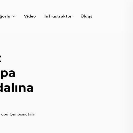
ğurlar
Video
İnfrastruktur
Əlaqə
z
opa
alına
ropa Çempionatının