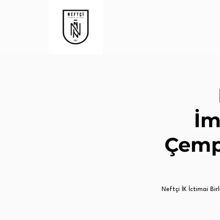
İm
Çemp
Neftçi İK İctimai Birl