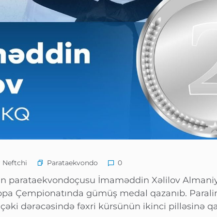
Parataekvondo
 Neftchi
0
un parataekvondoçusu İmaməddin Xəlilov Alman
vropa Çempionatında gümüş medal qazanıb. Paral
çəki dərəcəsində fəxri kürsünün ikinci pilləsinə qa