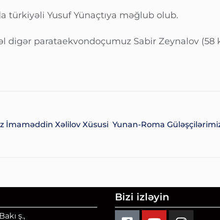
da türkiyəli Yusuf Yünaçtıya məğlub olub.
əl digər parataekvondoçumuz Sabir Zeynalov (58 
 İmaməddin Xəlilov Xüsusi
Yunan-Roma Güləşçilərimizd
Bizi izləyin
akı ş.,