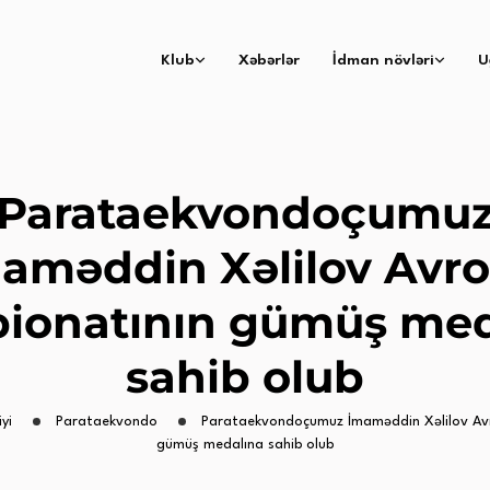
Klub
Xəbərlər
İdman növləri
U
Parataekvondoçumu
aməddin Xəlilov Avr
ionatının gümüş med
sahib olub
iyi
Parataekvondo
Parataekvondoçumuz İmaməddin Xəlilov Av
gümüş medalına sahib olub