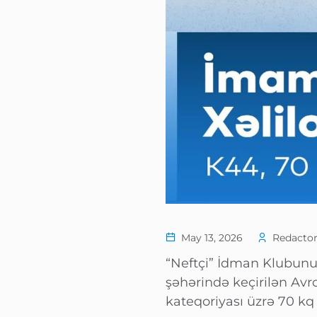
May 13, 2026
Redactor
“Neftçi” İdman Klubun
şəhərində keçirilən A
kateqoriyası üzrə 70 kq 