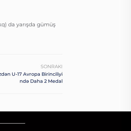
kq) da yarışda gümüş
SONRAKI
ən U-17 Avropa Birinciliyi
Ndə Daha 2 Medal