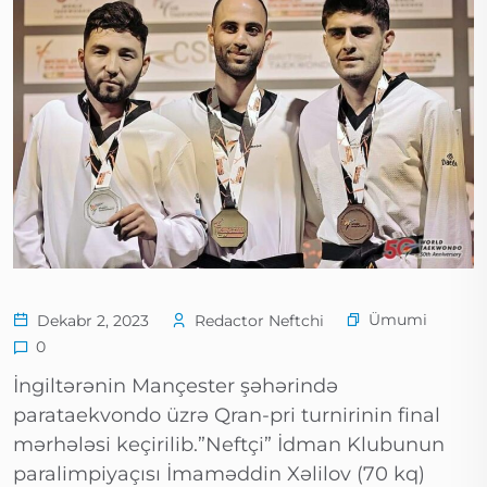
Ümumi
Dekabr 2, 2023
Redactor Neftchi
0
İngiltərənin Mançester şəhərində
parataekvondo üzrə Qran-pri turnirinin final
mərhələsi keçirilib.”Neftçi” İdman Klubunun
paralimpiyaçısı İmaməddin Xəlilov (70 kq)