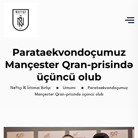
Parataekvondoçumuz
Mançester Qran-prisində
üçüncü olub
Neftçi İK İctimai Birliyi
Ümumi
Parataekvondoçumuz
Mançester Qran-prisində üçüncü olub