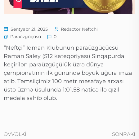
Sentyabr 21, 2025
Redactor Neftchi
Paraüzgüçüsü
0
“Neftçi” İdman Klubunun paraüzgüçücsü
Raman Saley (S12 kateqoriyası) Sinqapurda
keçirilən paraüzgüçülük üzrə dünya
çempionatının ilk günündə böyük uğura imza
atlb. Təmsilçimiz 100 metr məsafəyə arxası
üstə üzmə üsulunda 1:01.58 nəticə ilə qızıl
medala sahib olub.
ƏVVƏLKI
SONRAKI