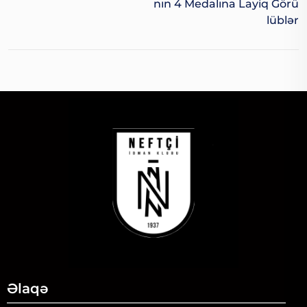
Nın 4 Medalına Layiq Görü
Lüblər
Əlaqə