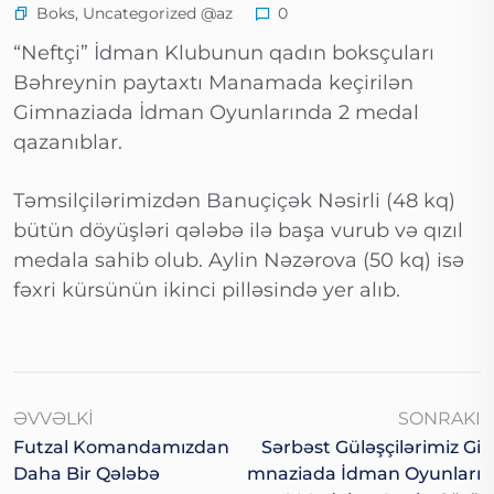
Boks
,
Uncategorized @az
0
“Neftçi” İdman Klubunun qadın boksçuları
Bəhreynin paytaxtı Manamada keçirilən
Gimnaziada İdman Oyunlarında 2 medal
qazanıblar.
Təmsilçilərimizdən Banuçiçək Nəsirli (48 kq)
bütün döyüşləri qələbə ilə başa vurub və qızıl
medala sahib olub. Aylin Nəzərova (50 kq) isə
fəxri kürsünün ikinci pilləsində yer alıb.
ƏVVƏLKI
SONRAKI
Futzal Komandamızdan
Sərbəst Güləşçilərimiz Gi
Daha Bir Qələbə
Mnaziada İdman Oyunları