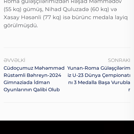
Roma güləşçilərimizdən Rəşad Məmmədov
(55 kq) gümüş, Nihad Quluzadə (60 kq) və
Xasay Həsənli (77 kq) isə bürünc medala layiq
görülmüşdü.
ƏVVƏLKI
SONRAKI
Cüdoçumuz Məhəmməd
Yunan-Roma Güləşçilərim
Rüstəmli Bəhreyn-2024
Iz U-23 Dünya Çempionatı
Gimnaziada İdman
Nı 3 Medalla Başa Vurubla
Oyunlarının Qalibi Olub
R