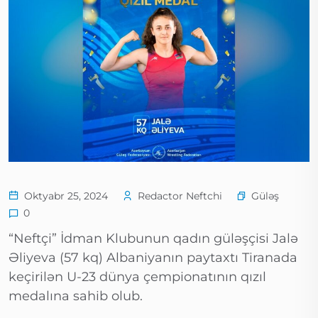
Güləş
Oktyabr 25, 2024
Redactor Neftchi
0
“Neftçi” İdman Klubunun qadın güləşçisi Jalə
Əliyeva (57 kq) Albaniyanın paytaxtı Tiranada
keçirilən U-23 dünya çempionatının qızıl
medalına sahib olub.