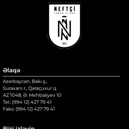
Əlaqə
Azərbaycan, Bakı ş.,
Suraxanı r., Qaraçuxur q.
AZ 1048, Ə. Mehbalıyev 10
Tel.: (994 12) 427 79 41
Faks: (994 12) 427 79 41
Bizi izləyin