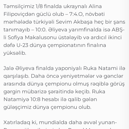
Təmsilçimiz 1/8 finalda ukraynalı Alina
Filipoviçdən güclü olub – 7:4.O, növbəti
mərhələdə türkiyəli Sevim Akbaşa heç bir şans
tanımayıb – 10:0. Əliyeva yarımfinalda isə ABŞ-
li Sofiya Makalusonu üstələyib və ardıcıl ikinci
dəfə U-23 dünya çempionatının finalına
yüksəlib.
Jalə Əliyeva finalda yaponiyalı Ruka Natami ilə
qarşılaşıb. Daha öncə yeniyetmələr və gənclər
arasında dünya çempionu olmuş rəqiblə görüş
gərgin mübarizə şəraitində keçib. Ruka
Natamiyə 10:8 hesabı ilə qalib gələn
güləşçimiz dünya çempionu olub.
Xatırladaq ki, mundialda daha əvvəl yunan-