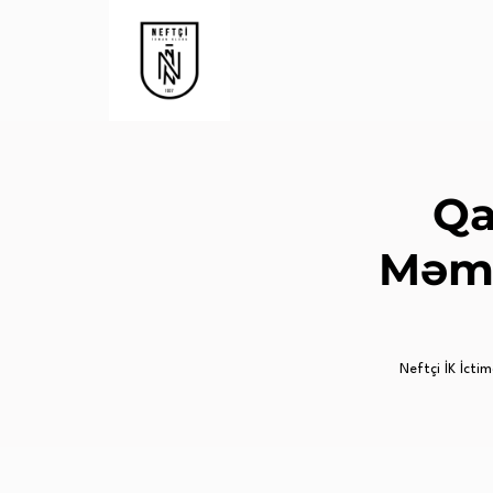
Qa
Məm
Neftçi İK İctima