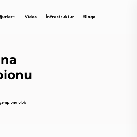
ğurlar
Video
İnfrastruktur
Əlaqə
nna
ionu
çempionu olub