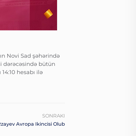
n Novi Sad şəhərində
əki dərəcəsində bütün
14:10 hesabı ilə
SONRAKI
Rzayev Avropa Ikincisi Olub