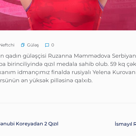
Güləş
Neftchi
0
un qadın güləşçisi Ruzanna Məmmədova Serbiyanı
pa birinciliyində qızıl medala sahib olub. 59 kq ç
 xanım idmançımız finalda rusiyalı Yelena Kurovanı 
rsünün ən yüksək pilləsinə qalxıb.
ənubi Koreyadan 2 Qızıl
İsmayıl 