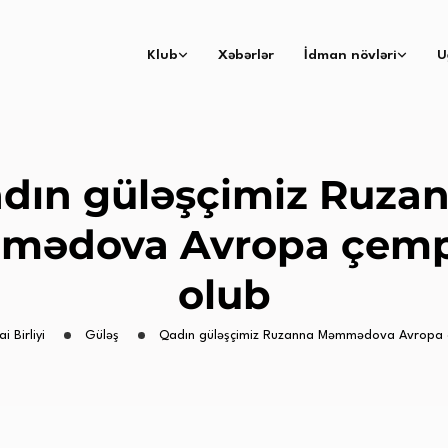
Klub
Xəbərlər
İdman növləri
U
dın güləşçimiz Ruza
mədova Avropa çemp
olub
i Birliyi
Güləş
Qadın güləşçimiz Ruzanna Məmmədova Avropa 