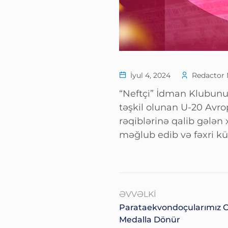
İyul 4, 2024
Redactor 
“Neftçi” İdman Klubun
təşkil olunan U-20 Avro
rəqiblərinə qalib gələn
məğlub edib və fəxri kü
ƏVVƏLKI
Parataekvondoçularımız C
Medalla Dönür