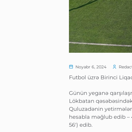
Noyabr 6, 2024
Redact
Futbol üzrə Birinci Liqad
Günün yeganə qarşılaşm
Lökbatan qəsəbəsindək
Quluzadənin yetirmələri
hesabla məğlub edib – 4
56′) edib.