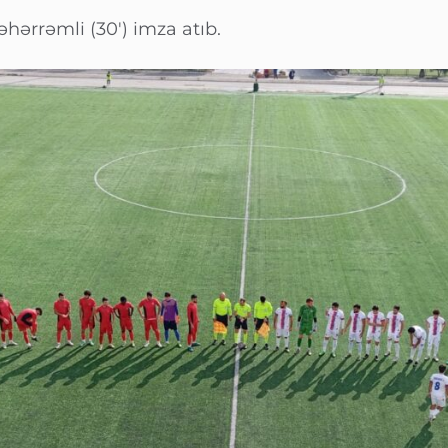
hərrəmli (30′) imza atıb.