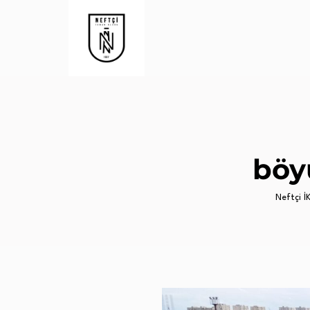
böy
Neftçi İK