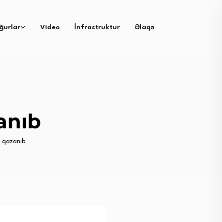
ğurlar
Video
İnfrastruktur
Əlaqə
anıb
 qazanıb