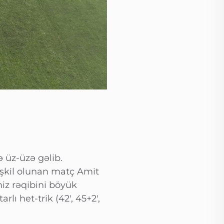
 üz-üzə gəlib.
şkil olunan matç Amit
iz rəqibini böyük
ı het-trik (42′, 45+2′,