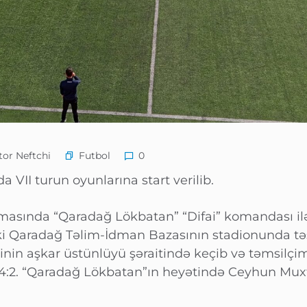
Futbol
or Neftchi
0
a VII turun oyunlarına start verilib.
asında “Qaradağ Lökbatan” “Difai” komandası ilə
i Qaradağ Təlim-İdman Bazasının stadionunda tə
nin aşkar üstünlüyü şəraitində keçib və təmsilçim
:2. “Qaradağ Lökbatan”ın heyətində Ceyhun Muxtarl