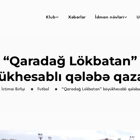
Klub
Xəbərlər
İdman növləri
U
“Qaradağ Lökbatan”
ükhesablı qələbə qaz
 İctimai Birliyi
Futbol
“Qaradağ Lökbatan” böyükhesablı qələbə