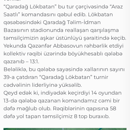
“Qaradağ Lökbatan” bu tur çərçivəsində “Araz
Saatlı” komandasını qəbul edib. Lökbatan
qəsəbəsindəki Qaradağ Təlim-İdman
Bazasının stadionunda reallaşan qarşılaşma
təmsilçimizin aşkar üstünlüyü şəraitində keçib.
Yekunda Qəzənfər Abbasovun rəhbərlik etdiyi
kollektiv rəqibi üzərində böyükhesablı qələbə
qazanıb – 13:1.
Beləliklə, bu qələbə sayəsində xallarının sayını
39-a çatdıran “Qaradağ Lökbatan” turnir
cədvəlinin liderliyinə yüksəlib.
Qeyd edək ki, indiyədək keçirdiyi 14 oyundan
13-də qələbə qazanan komandamız cəmi bir
dəfə məğlub olub. Rəqiblərinin qapısına 58
dəfə yol tapan təmsilçimiz 8 top buraxıb.