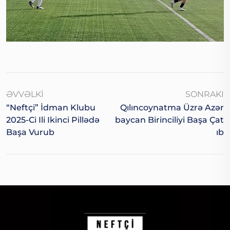
ƏVVƏLKI
SONRAKI
“Neftçi” İdman Klubu
Qılıncoynatma Üzrə Azər
2025-Ci Ili Ikinci Pillədə
Baycan Birinciliyi Başa Çat
Başa Vurub
Ib